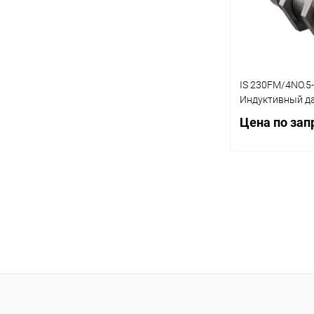
IS 230FM/4NO.5-
Индуктивный д
Цена по зап
Запр
Купить в 1 кл
В избранное