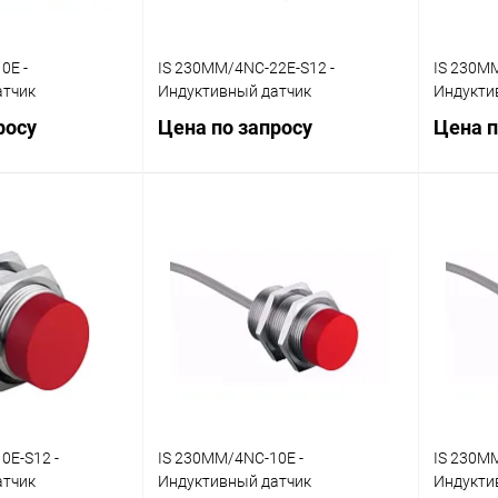
0E -
IS 230MM/4NC-22E-S12 -
IS 230M
атчик
Индуктивный датчик
Индукти
росу
Цена по запросу
Цена п
осить цену
Запросить цену
ик
Сравнение
Купить в 1 клик
Сравнение
Купит
Наличие
В избранное
Наличие
В изб
уточняйте
уточняйте
0E-S12 -
IS 230MM/4NC-10E -
IS 230M
атчик
Индуктивный датчик
Индукти