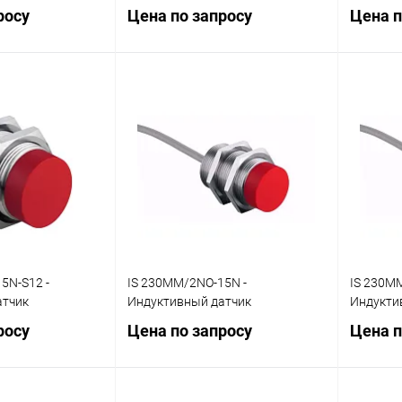
росу
Цена по запросу
Цена п
осить цену
Запросить цену
ик
Сравнение
Купить в 1 клик
Сравнение
Купит
Наличие
В избранное
Наличие
В изб
уточняйте
уточняйте
5N-S12 -
IS 230MM/2NO-15N -
IS 230MM
атчик
Индуктивный датчик
Индукти
росу
Цена по запросу
Цена п