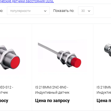
ческие датчики расстояния ODSL
о:
Показать по:
популярности
30
E0-S12 -
IS 218MM/2NC-8N0 -
IS 218M
атчик
Индуктивный датчик
Индукти
росу
Цена по запросу
Цена п