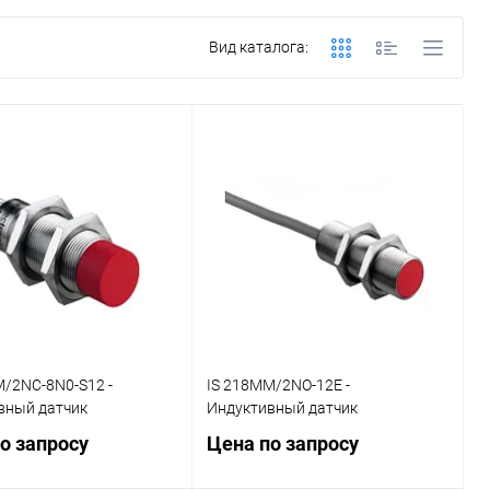
Вид каталога:
M/2NC-8N0-S12 -
IS 218MM/2NO-12E -
вный датчик
Индуктивный датчик
о запросу
Цена по запросу