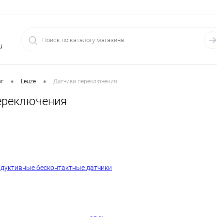
u
•
•
ог
Leuze
Датчики переключения
ереключения
дуктивные бесконтактные датчики