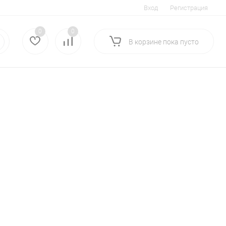
Вход
Регистрация
0
0
В корзине
пока
пусто