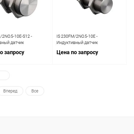
уточняйте
уточняйте
/2NO.5-10E-S12 -
IS 230FM/2NO.5-10E -
вный датчик
Индуктивный датчик
о запросу
Цена по запросу
Запросить цену
Запросить цену
Вперед
Все
ь в 1 клик
Сравнение
Купить в 1 клик
Сравнение
ранное
Наличие
В избранное
Наличие
уточняйте
уточняйте