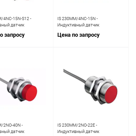
M/4NC-15N-S12 -
IS 230MM/4NC-15N -
вный датчик
Индуктивный датчик
о запросу
Цена по запросу
Запросить цену
Запросить цену
ь в 1 клик
Сравнение
Купить в 1 клик
Сравнение
ранное
Наличие
В избранное
Наличие
уточняйте
уточняйте
M/2NO-40N -
IS 230MM/2NO-22E -
вный датчик
Индуктивный датчик