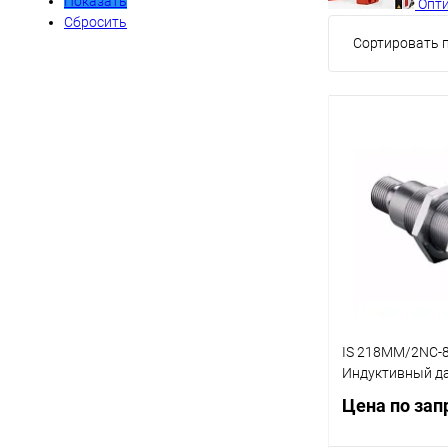
Показать
Опти
Сбросить
Сортировать п
IS 218MM/2NC-8
Индуктивный д
Цена по зап