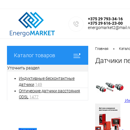
+375 29 793-34-16
+375 29 616-23-00
energomarket2@mail.r
•
Главная
Катал
Каталог товаров
Датчики п
Уточнить раздел
Индуктивные бесконтактные
датчики
149
Оптические датчики расстояния
ODSL
1477
Ин
Фильтр