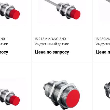
Наличие
В избранное
Наличие
В изб
уточняйте
уточняйте
N0 -
IS 218MM/4NC-8N0 -
IS 230M
атчик
Индуктивный датчик
Индукти
росу
Цена по запросу
Цена п
осить цену
Запросить цену
ик
Сравнение
Купить в 1 клик
Сравнение
Купит
Наличие
В избранное
Наличие
В изб
уточняйте
уточняйте