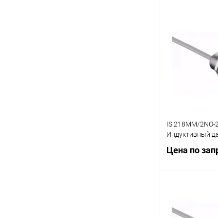
Запр
Купить в 1 кл
В избранное
IS 218MM/2NO-2
Индуктивный д
Цена по зап
Запр
Купить в 1 кл