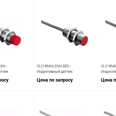
осить цену
Запросить цену
ик
Сравнение
Купить в 1 клик
Сравнение
Купит
Наличие
В избранное
Наличие
В изб
уточняйте
уточняйте
0N -
IS 218MM/2NO-5E0 -
IS 218MM
атчик
Индуктивный датчик
Индукти
росу
Цена по запросу
Цена п
осить цену
Запросить цену
ик
Сравнение
Купить в 1 клик
Сравнение
Купит