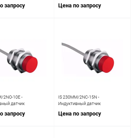
о запросу
Цена по запросу
Запросить цену
Запросить цену
ь в 1 клик
Сравнение
Купить в 1 клик
Сравнение
ранное
Наличие
В избранное
Наличие
уточняйте
уточняйте
/2NO-10E -
IS 230MM/2NC-15N -
вный датчик
Индуктивный датчик
о запросу
Цена по запросу