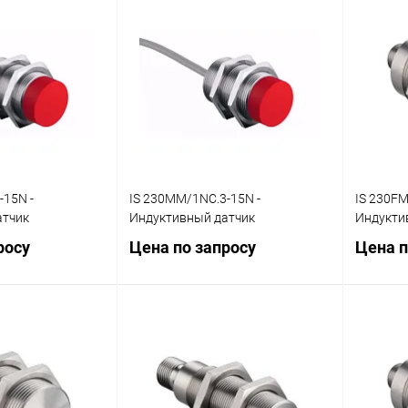
осить цену
Запросить цену
ик
Сравнение
Купить в 1 клик
Сравнение
Купит
Наличие
В избранное
Наличие
В изб
уточняйте
уточняйте
-15N -
IS 230MM/1NC.3-15N -
IS 230FM
атчик
Индуктивный датчик
Индукти
росу
Цена по запросу
Цена п
осить цену
Запросить цену
ик
Сравнение
Купить в 1 клик
Сравнение
Купит
Наличие
В избранное
Наличие
В изб