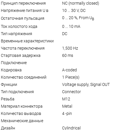
Принцип переключения
NC (normally closed)
Напряжение питания U в
10 ... 30 V, DC
0 ... 20 %, From U
Остаточная пульсация
B
Ток холостого хода
0 ... 10 mA
Тип напряжения
DC
Временные характеристики
Частота переключения
1,500 Hz
Стартовая задержка
60 ms
Подключение
Кодировка
A-coded
Количество соединений
1 Piece(s)
Функции
Voltage supply, Signal OUT
Тип подключения
Connector
Резьба
M12
Материал коннектора
Metal
Количество выводов
4 -pin
Механические данные
Дизайн
Cylindrical