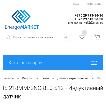
Вход
Регистрация
+375 29 793-34-16
+375 29 616-23-00
energomarket2@mail.ru
0
Каталог товаров
•
•
•
•
Главная
Каталог
Leuze
Датчики переключения
Индук
IS 218MM/2NC-8E0-S12 - Индуктивный
датчик