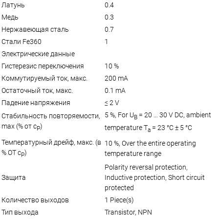
Латунь
0.4
Медь
0.3
Нержавеющая сталь
0.7
Стали Fe360
1
Электрические данные
Гистерезис переключения
10 %
Коммутируемый ток, макс.
200 mA
Остаточный ток, макс.
0.1 mA
Падение напряжения
≤ 2 V
5 %, For U
= 20 … 30 V DC, ambient
Стабильность повторяемости,
B
max (% от с
)
temperature T
= 23 °C ± 5 °C
Р
a
Температурный дрейф, макс. (в
10 %, Over the entire operating
% ОТ с
)
temperature range
Р
Polarity reversal protection,
Защита
Inductive protection, Short circuit
protected
Количество выходов
1 Piece(s)
Тип выхода
Transistor, NPN