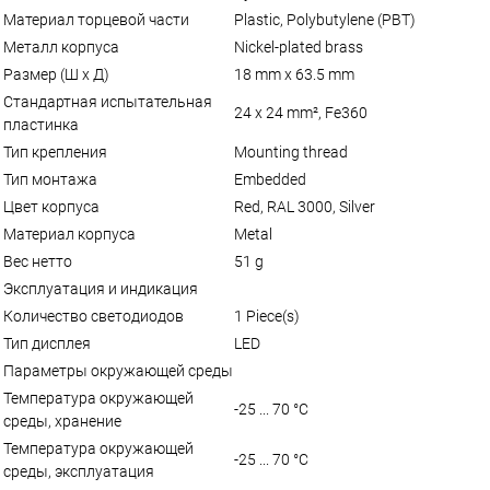
Материал торцевой части
Plastic, Polybutylene (PBT)
Металл корпуса
Nickel-plated brass
Размер (Ш x Д)
18 mm x 63.5 mm
Стандартная испытательная
24 x 24 mm², Fe360
пластинка
Тип крепления
Mounting thread
Тип монтажа
Embedded
Цвет корпуса
Red, RAL 3000, Silver
Материал корпуса
Metal
Вес нетто
51 g
Эксплуатация и индикация
Количество светодиодов
1 Piece(s)
Тип дисплея
LED
Параметры окружающей среды
Температура окружающей
-25 ... 70 °C
среды, хранение
Температура окружающей
-25 ... 70 °C
среды, эксплуатация