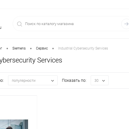
u
•
•
•
ог
Siemens
Сервис
Industrial Cybersecurity Services
Cybersecurity Services
о:
Показать по:
популярности
30