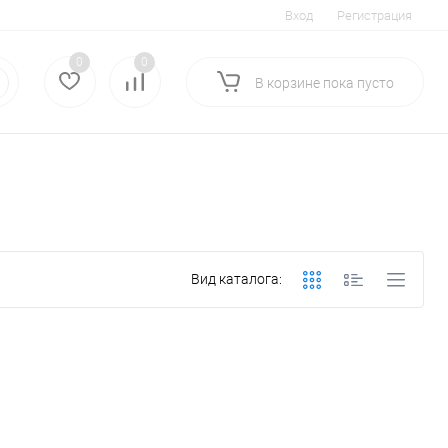
Вход
Регистрация
0
0
В корзине
пока
пусто
Вид каталога: