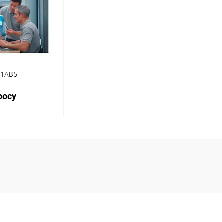
-1AB5
росу
осить цену
ик
Сравнение
Наличие
уточняйте