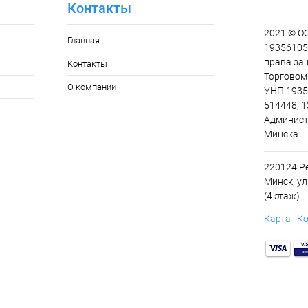
Контакты
2021 © О
Главная
193561055
права за
Контакты
Торговом 
О компании
УНП 1935
514448, 1
Админист
Минска.
220124 Ре
Минск, ул
(4 этаж)
Карта | К