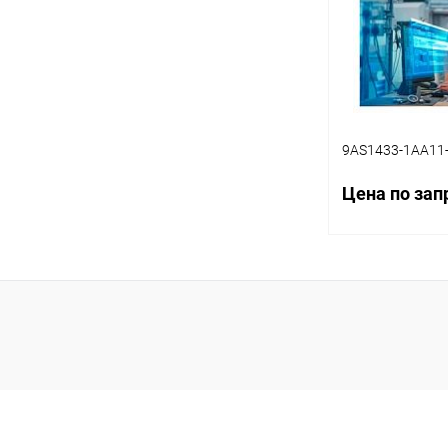
9AS1433-1AA11
Цена по зап
Запр
Купить в 1 кл
В избранное