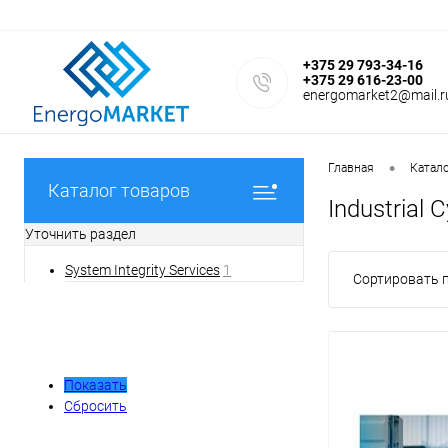
+375 29 793-34-16
+375 29 616-23-00
energomarket2@mail.r
•
Главная
Катал
Каталог товаров
Industrial 
Уточнить раздел
System Integrity Services
1
Сортировать п
Фильтр
Показать
Сбросить