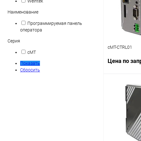
Weintek
Наименование
Программируемая панель
оператора
Серия
cMT-CTRL01
cMT
Цена по зап
Показать
Сбросить
Запр
Купить в 1 кл
В избранное