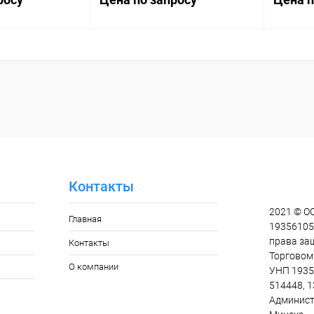
осить цену
Запросить цену
ик
Сравнение
Купить в 1 клик
Сравнение
Купит
Наличие
В избранное
Наличие
В изб
уточняйте
уточняйте
Контакты
2021 © О
Главная
193561055
права за
Контакты
Торговом 
О компании
УНП 1935
514448, 1
Админист