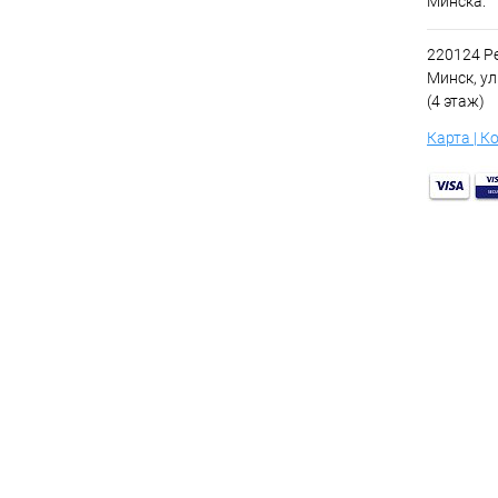
Минска.
220124 Ре
Минск, ул
(4 этаж)
Карта | К