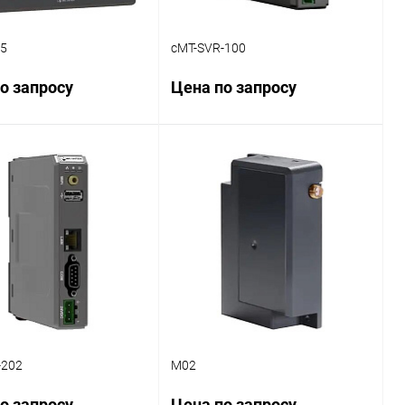
15
cMT-SVR-100
о запросу
Цена по запросу
Запросить цену
Запросить цену
ь в 1 клик
Сравнение
Купить в 1 клик
Сравнение
ранное
Наличие
В избранное
Наличие
уточняйте
уточняйте
-202
M02
о запросу
Цена по запросу