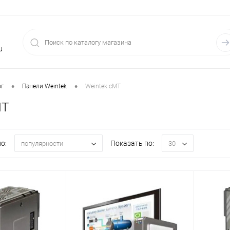
u
•
•
ог
Панели Weintek
Weintek cMT
MT
о:
Показать по:
популярности
30