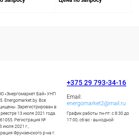
Запросить цену
Запросить цену
ь в 1 клик
Сравнение
Купить в 1 клик
Сравнение
ранное
Наличие
В избранное
Наличие
уточняйте
уточняйте
+375 29 793-34-16
ОО «Энергомаркет Бай» УНП
Email:
. Energomarket.by. Все
energomarket2@mail.ru
щищены. Зарегистрирован в
реестре 13 июля 2021 года.
График работы пн-пт: с 8:30 до
61055. Регистрация №
17:00, сб-вс - выходной
3 июля 2021 г.,
рация Фрунзенского р-на г.