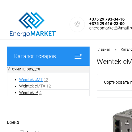
+375 29 793-34-16
+375 29 616-23-00
energomarket2@mail.r
•
Главная
Катал
Каталог товаров
Weintek c
Уточнить раздел
Weintek cMT
12
Сортировать п
Weintek cMTX
12
Weintek iP
4
Фильтр
Бренд