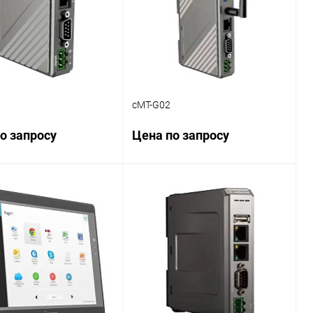
cMT-G02
о запросу
Цена по запросу
Запросить цену
Запросить цену
ь в 1 клик
Сравнение
Купить в 1 клик
Сравнение
ранное
Наличие
В избранное
Наличие
уточняйте
уточняйте