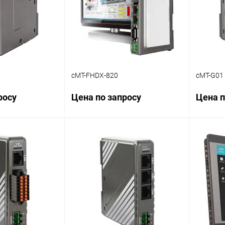
cMT-FHDX-820
cMT-G01
росу
Цена по запросу
Цена п
осить цену
Запросить цену
ик
Сравнение
Купить в 1 клик
Сравнение
Купит
Наличие
В избранное
Наличие
В изб
уточняйте
уточняйте