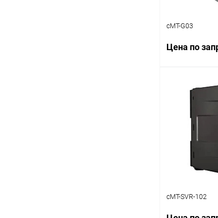
cMT-G03
Цена по зап
Запр
Купить в 1 кл
В избранное
cMT-SVR-102
Цена по зап