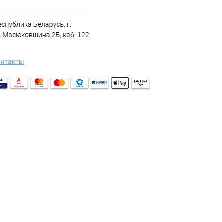
спублика Беларусь, г.
. Масюковщина 2Б, каб. 122
онтакты