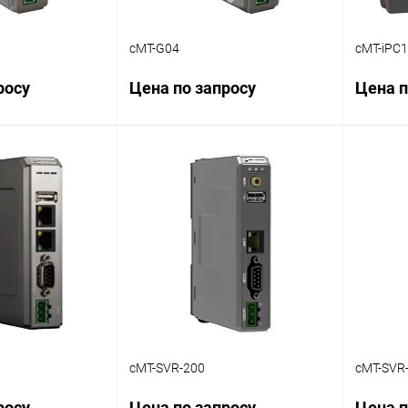
cMT-G04
cMT-iPC
росу
Цена по запросу
Цена п
осить цену
Запросить цену
ик
Сравнение
Купить в 1 клик
Сравнение
Купит
Наличие
В избранное
Наличие
В изб
уточняйте
уточняйте
cMT-SVR-200
cMT-SVR
росу
Цена по запросу
Цена п