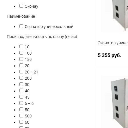
Эконау
Наименование
Озонатор универсальный
Производительность по озону (г/час)
Озонатор униве
10
100
5 355 руб.
150
20
20 – 21
200
В 
30
40
Купить в 1 кл
45
В избранное
5 – 6
50
500
60