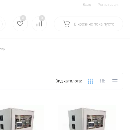
Вход
Регистрация
0
0
В корзине
пока
пусто
нау
Вид каталога: