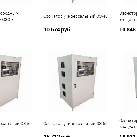
слородным
Озонато
Озонатор универсальный ОЗ-40
 ОЗО-5
концент
10 674 руб.
10 848
корзину
В корзину
ик
Сравнение
Купить в 1 клик
Сравнение
Купит
Наличие
В избранное
Наличие
В изб
уточняйте
уточняйте
Озонато
рсальный ОЗ-50
Озонатор универсальный ОЗ-60
концент
15 712 руб.
18 931