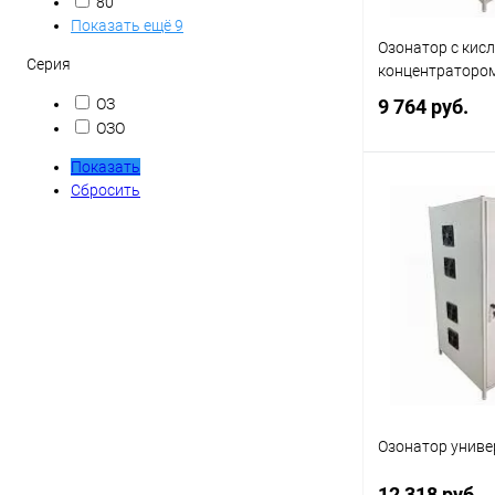
80
Показать ещё 9
Озонатор с ки
Серия
концентратором
ОЗ
9 764 руб.
ОЗО
Показать
Сбросить
В 
Купить в 1 кл
В избранное
Озонатор униве
12 318 руб.