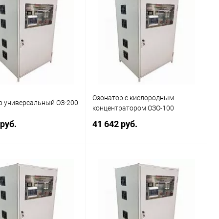
ь в 1 клик
Сравнение
Купить в 1 клик
Сравнение
ранное
Наличие
В избранное
Наличие
уточняйте
уточняйте
Озонатор с кислородным
р универсальный ОЗ-200
концентратором ОЗО-100
 руб.
41 642 руб.
В корзину
В корзину
ь в 1 клик
Сравнение
Купить в 1 клик
Сравнение
ранное
Наличие
В избранное
Наличие
уточняйте
уточняйте