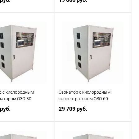
В корзину
В корзину
ь в 1 клик
Сравнение
Купить в 1 клик
Сравнение
ранное
Наличие
В избранное
Наличие
уточняйте
уточняйте
р с кислородным
Озонатор с кислородным
ратором ОЗО-50
концентратором ОЗО-60
 руб.
29 709 руб.
В корзину
В корзину