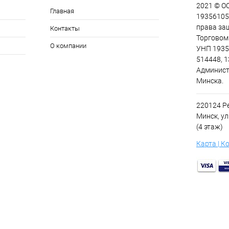
2021 © О
Главная
193561055
права за
Контакты
Торговом 
О компании
УНП 1935
514448, 1
Админист
Минска.
220124 Ре
Минск, ул
(4 этаж)
Карта | К