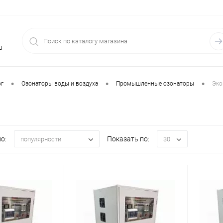
u
•
•
•
ог
Озонаторы воды и воздуха
Промышленные озонаторы
Эко
о:
Показать по:
популярности
30