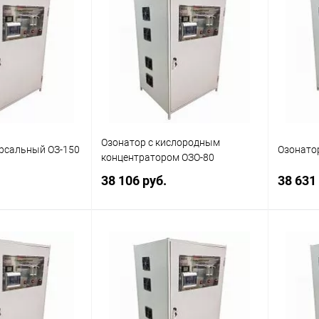
ик
Сравнение
Купить в 1 клик
Сравнение
Купит
Наличие
В избранное
Наличие
В изб
уточняйте
уточняйте
Озонатор с кислородным
рсальный ОЗ-150
Озонато
концентратором ОЗО-80
38 106 руб.
38 631
корзину
В корзину
ик
Сравнение
Купить в 1 клик
Сравнение
Купит
Наличие
В избранное
Наличие
В изб
уточняйте
уточняйте