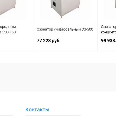
слородным
Озонато
Озонатор универсальный ОЗ-500
м ОЗО-150
концент
77 228 руб.
99 938.
корзину
В корзину
ик
Сравнение
Купить в 1 клик
Сравнение
Купит
Наличие
В избранное
Наличие
В изб
уточняйте
уточняйте
Контакты