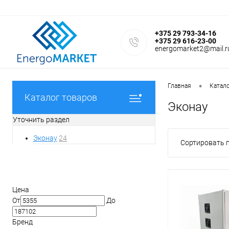
+375 29 793-34-16
+375 29 616-23-00
energomarket2@mail.r
•
Главная
Катал
Каталог товаров
Эконау
Уточнить раздел
Эконау
24
Сортировать п
Фильтр
Цена
От
До
Бренд