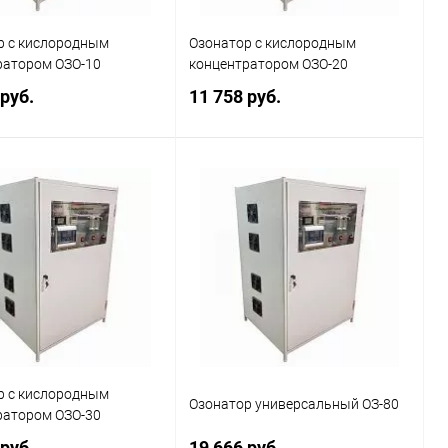
р с кислородным
Озонатор с кислородным
ратором ОЗО-10
концентратором ОЗО-20
 руб.
11 758 руб.
В корзину
В корзину
ь в 1 клик
Сравнение
Купить в 1 клик
Сравнение
ранное
Наличие
В избранное
Наличие
уточняйте
уточняйте
р с кислородным
Озонатор универсальный ОЗ-80
ратором ОЗО-30
 руб.
19 666 руб.