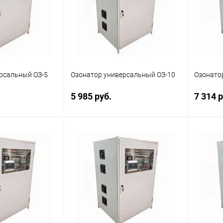
рсальный ОЗ-5
Озонатор универсальный ОЗ-10
Озонато
5 985 руб.
7 314 р
корзину
В корзину
ик
Сравнение
Купить в 1 клик
Сравнение
Купит
Наличие
В избранное
Наличие
В изб
уточняйте
уточняйте