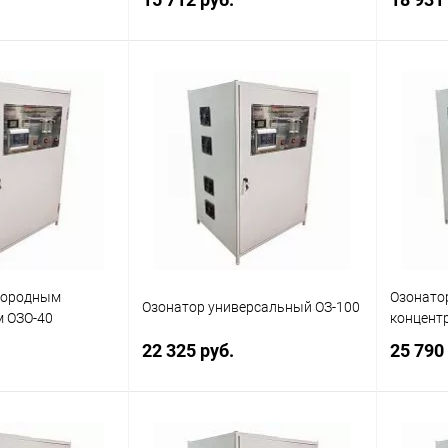
корзину
В корзину
ик
Сравнение
Купить в 1 клик
Сравнение
Купит
Наличие
В избранное
Наличие
В изб
уточняйте
уточняйте
слородным
Озонато
Озонатор универсальный ОЗ-100
 ОЗО-40
концент
22 325 руб.
25 790
корзину
В корзину