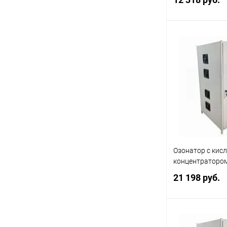
В 
Купить в 1 кл
В избранное
Озонатор с ки
концентратором
21 198 руб.
В 