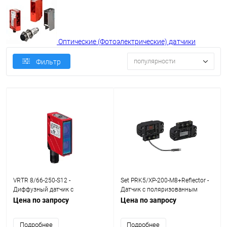
Оптические (Фотоэлектрические) датчики
популярности
Фильтр
VRTR 8/66-250-S12 -
Set PRK5/XP-200-M8+Reflector -
Диффузный датчик с
Датчик с поляризованным
подавлением переднего фона
отражением от рефлектора set
Цена по запросу
Цена по запросу
Подробнее
Подробнее