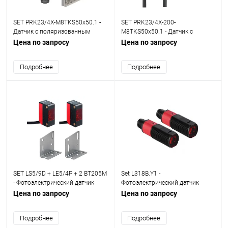
SET PRK23/4X-M8TKS50x50.1 -
SET PRK23/4X-200-
Датчик с поляризованным
M8TKS50x50.1 - Датчик с
отражением от рефлектора
поляризованным отражением
Цена по запросу
Цена по запросу
от рефлектора
Подробнее
Подробнее
SET LS5/9D + LE5/4P + 2 BT205M
Set L318B.Y1 -
- Фотоэлектрический датчик
Фотоэлектрический датчик
однолучевой transmitter set
однолучевой transmitter set
Цена по запросу
Цена по запросу
Подробнее
Подробнее