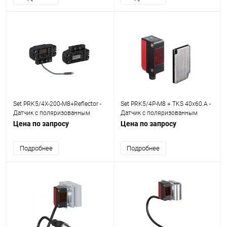
Set PRK5/4X-200-M8+Reflector -
Set PRK5/4P-M8 + TKS 40x60.A -
Датчик с поляризованным
Датчик с поляризованным
отражением от рефлектора set
отражением от рефлектора set
Цена по запросу
Цена по запросу
Подробнее
Подробнее