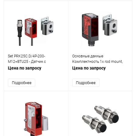
Set PRK25C.D/4P-200-
Основные данные
M12+BTU25 - Датчик с
Комплектность 1x rod mount,
поляризованным отражением
diameter of 12 mm BTU 046M.25-
Цена по запросу
Цена по запросу
от рефлектора set
D12, 2x M4 x 25 screw Тип
устройства Transmitter Серия
Подробнее
Подробнее
46C Функции Принцип действия
Throughbeam principle
Характеристики луча
Предельный рабочий диапазон
0 ... 150 m Источник све