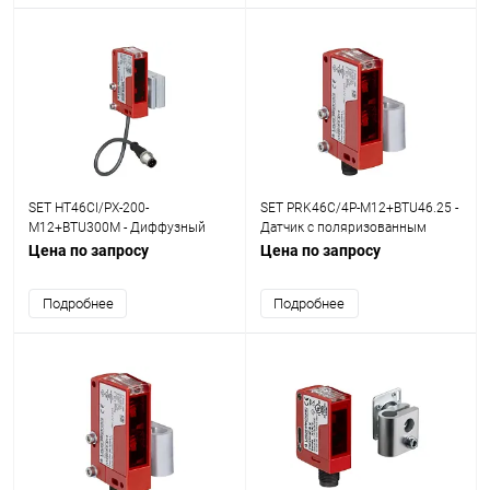
SET HT46CI/PX-200-
SET PRK46C/4P-M12+BTU46.25 -
M12+BTU300M - Диффузный
Датчик с поляризованным
датчик с подавлением заднего
отражением от рефлектора set
Цена по запросу
Цена по запросу
фона set
Подробнее
Подробнее