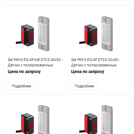
Set PRK5.R3/4P-M8 DTKS 30x50 -
Set PRK5.R3/4P DTKS 30x50 -
Датчик с поляризованным
Датчик с поляризованным
отражением от рефлектора set
отражением от рефлектора set
Цена по запросу
Цена по запросу
Подробнее
Подробнее