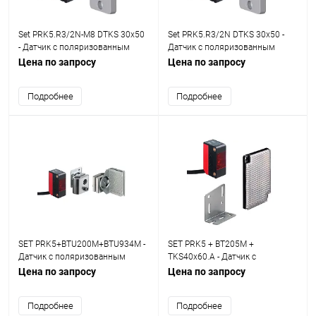
Set PRK5.R3/2N-M8 DTKS 30x50
Set PRK5.R3/2N DTKS 30x50 -
- Датчик с поляризованным
Датчик с поляризованным
отражением от рефлектора set
отражением от рефлектора set
Цена по запросу
Цена по запросу
Подробнее
Подробнее
SET PRK5+BTU200M+BTU934M -
SET PRK5 + BT205M +
Датчик с поляризованным
TKS40x60.A - Датчик с
отражением от рефлектора set
поляризованным отражением
Цена по запросу
Цена по запросу
от рефлектора set
Подробнее
Подробнее