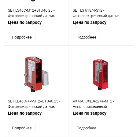
SET LS46C-M12+BTU46.25 -
SET LS 618/4-S12 -
Фотоэлектрический датчик
Фотоэлектрический датчик
однолучевой transmitter set
однолучевой
Цена по запросу
Цена по запросу
Подробнее
Подробнее
SET LE46C/4P-M12+BTU46.25 -
RK46C.DXL3P2/4P-M12 -
Фотоэлектрический датчик
Неполяризованный
однолучевой receiver set
светоотражающий
Цена по запросу
Цена по запросу
рефлектрный
фотоэлектрический датчик
Подробнее
Подробнее