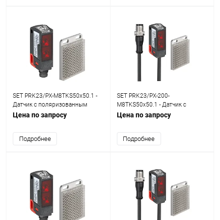
SET PRK23/PX-M8TKS50x50.1 -
SET PRK23/PX-200-
Датчик с поляризованным
M8TKS50x50.1 - Датчик с
отражением от рефлектора
поляризованным отражением
Цена по запросу
Цена по запросу
от рефлектора
Подробнее
Подробнее