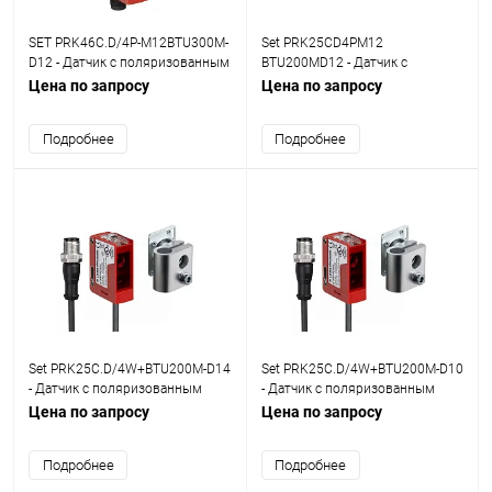
SET PRK46C.D/4P-M12BTU300M-
Set PRK25CD4PM12
D12 - Датчик с поляризованным
BTU200MD12 - Датчик с
отражением от рефлектора set
поляризованным отражением
Цена по запросу
Цена по запросу
от рефлектора set
Подробнее
Подробнее
Set PRK25C.D/4W+BTU200M-D14
Set PRK25C.D/4W+BTU200M-D10
- Датчик с поляризованным
- Датчик с поляризованным
отражением от рефлектора set
отражением от рефлектора set
Цена по запросу
Цена по запросу
Подробнее
Подробнее