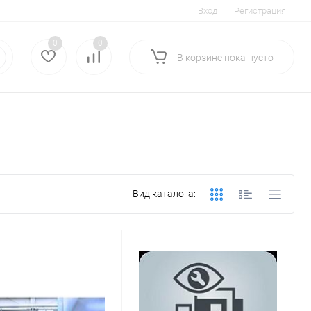
Вход
Регистрация
0
0
В корзине
пока
пусто
Вид каталога: