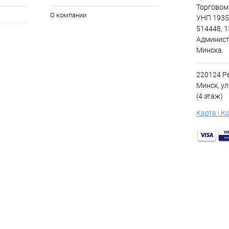
Торговом 
О компании
УНП 1935
514448, 1
Админист
Минска.
220124 Ре
Минск, ул
(4 этаж)
Карта | К