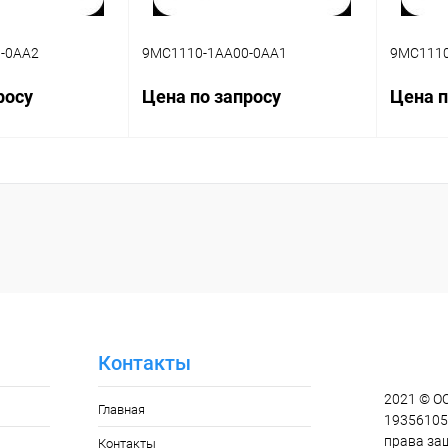
-0AA2
9MC1110-1AA00-0AA1
9MC1110
росу
Цена по запросу
Цена п
осить цену
Запросить цену
ик
Сравнение
Купить в 1 клик
Сравнение
Купит
Наличие
В избранное
Наличие
В изб
уточняйте
уточняйте
Контакты
2021 © О
Главная
193561055
права за
Контакты