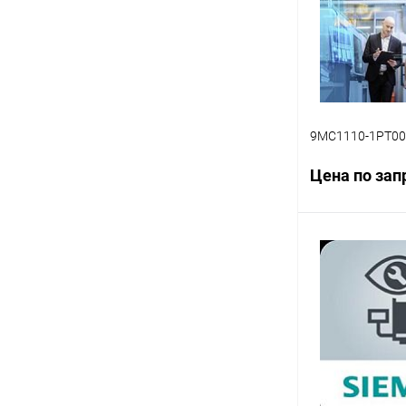
9MC1110-1PT00
Цена по зап
Запр
Купить в 1 кл
В избранное