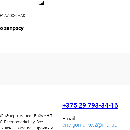
-1AA00-0AA0
о запросу
Запросить цену
ь в 1 клик
Сравнение
ранное
Наличие
уточняйте
+375 29 793-34-16
ОО «Энергомаркет Бай» УНП
Email:
. Energomarket.by. Все
energomarket2@mail.ru
щищены. Зарегистрирован в