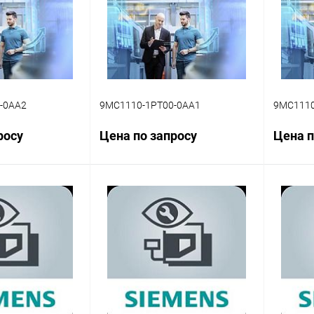
-0AA2
9MC1110-1PT00-0AA1
9MC1110
росу
Цена по запросу
Цена п
осить цену
Запросить цену
ик
Сравнение
Купить в 1 клик
Сравнение
Купит
Наличие
В избранное
Наличие
В изб
уточняйте
уточняйте