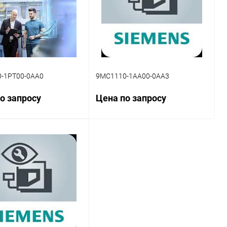
-1PT00-0AA0
9MC1110-1AA00-0AA3
о запросу
Цена по запросу
Запросить цену
Запросить цену
ь в 1 клик
Сравнение
Купить в 1 клик
Сравнение
ранное
Наличие
В избранное
Наличие
уточняйте
уточняйте