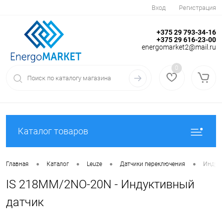
Вход
Регистрация
+375 29 793-34-16
+375 29 616-23-00
energomarket2@mail.ru
0
Каталог товаров
•
•
•
•
Главная
Каталог
Leuze
Датчики переключения
Индук
IS 218MM/2NO-20N - Индуктивный
датчик