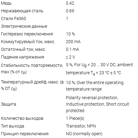
Медь
0.42
Нержавеющая сталь
0.69
Стали Fe360
1
Электрические данные
Гистерезис переключения
10 %
Коммутируемый ток, макс.
200 mA
Остаточный ток, макс.
0.1 mA
Падение напряжения
≤ 2 V
5 %, For U
= 20 … 30 V DC, ambient
Стабильность повторяемости,
B
max (% от с
)
temperature T
= 23 °C ± 5 °C
Р
a
Температурный дрейф, макс. (в
10 %, Over the entire operating
% ОТ с
)
temperature range
Р
Polarity reversal protection,
Защита
Inductive protection, Short circuit
protected
Количество выходов
1 Piece(s)
Тип выхода
Transistor, NPN
Принцип переключения
NO (normally open)