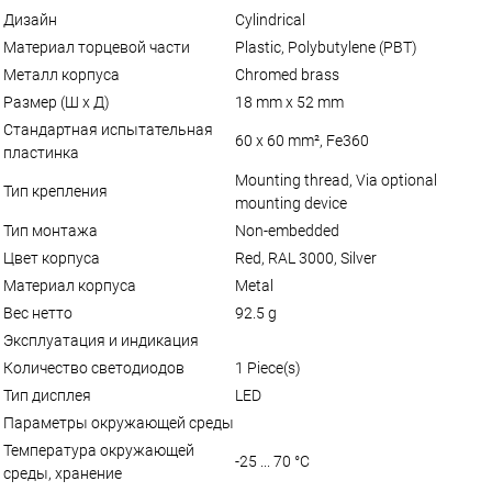
Дизайн
Cylindrical
Материал торцевой части
Plastic, Polybutylene (PBT)
Металл корпуса
Chromed brass
Размер (Ш x Д)
18 mm x 52 mm
Стандартная испытательная
60 x 60 mm², Fe360
пластинка
Mounting thread, Via optional
Тип крепления
mounting device
Тип монтажа
Non-embedded
Цвет корпуса
Red, RAL 3000, Silver
Материал корпуса
Metal
Вес нетто
92.5 g
Эксплуатация и индикация
Количество светодиодов
1 Piece(s)
Тип дисплея
LED
Параметры окружающей среды
Температура окружающей
-25 ... 70 °C
среды, хранение