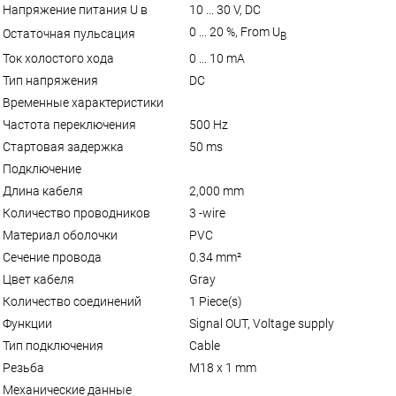
Напряжение питания U в
10 ... 30 V, DC
0 ... 20 %, From U
Остаточная пульсация
B
Ток холостого хода
0 ... 10 mA
Тип напряжения
DC
Временные характеристики
Частота переключения
500 Hz
Стартовая задержка
50 ms
Подключение
Длина кабеля
2,000 mm
Количество проводников
3 -wire
Материал оболочки
PVC
Сечение провода
0.34 mm²
Цвет кабеля
Gray
Количество соединений
1 Piece(s)
Функции
Signal OUT, Voltage supply
Тип подключения
Cable
Резьба
M18 x 1 mm
Механические данные