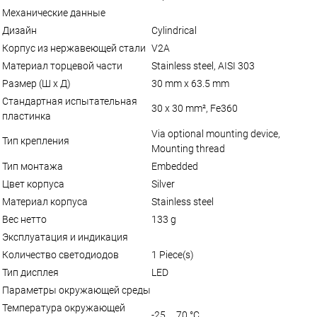
Механические данные
Дизайн
Cylindrical
Корпус из нержавеющей стали
V2A
Материал торцевой части
Stainless steel, AISI 303
Размер (Ш x Д)
30 mm x 63.5 mm
Стандартная испытательная
30 x 30 mm², Fe360
пластинка
Via optional mounting device,
Тип крепления
Mounting thread
Тип монтажа
Embedded
Цвет корпуса
Silver
Материал корпуса
Stainless steel
Вес нетто
133 g
Эксплуатация и индикация
Количество светодиодов
1 Piece(s)
Тип дисплея
LED
Параметры окружающей среды
Температура окружающей
-25 ... 70 °C