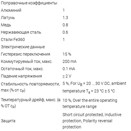
Поправочные коэффициенты
Алюминий
1
Латунь
1.3
Медь
0.8
Нержавеющая сталь
0.6
Стали Fe360
1
Электрические данные
Гистерезис переключения
15 %
Коммутируемый ток, макс.
200 mA
Остаточный ток, макс.
0.1 mA
Падение напряжения
≤ 2 V
5 %, For U
= 20 … 30 V DC, ambient
Стабильность повторяемости,
B
max (% от с
)
temperature T
= 23 °C ± 5 °C
Р
a
Температурный дрейф, макс. (в
10 %, Over the entire operating
% ОТ с
)
temperature range
Р
Short circuit protected, Inductive
Защита
protection, Polarity reversal
protection