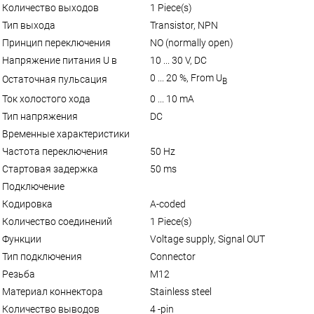
Количество выходов
1 Piece(s)
Тип выхода
Transistor, NPN
Принцип переключения
NO (normally open)
Напряжение питания U в
10 ... 30 V, DC
0 ... 20 %, From U
Остаточная пульсация
B
Ток холостого хода
0 ... 10 mA
Тип напряжения
DC
Временные характеристики
Частота переключения
50 Hz
Стартовая задержка
50 ms
Подключение
Кодировка
A-coded
Количество соединений
1 Piece(s)
Функции
Voltage supply, Signal OUT
Тип подключения
Connector
Резьба
M12
Материал коннектора
Stainless steel
Количество выводов
4 -pin