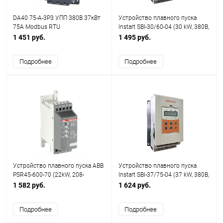
DA40 75-A-3P3 УПП 380В 37кВт
Устройство плавного пуска
75A Modbus RTU
Instart SBI-30/60-04 (30 kW, 380В,
60А)
1 451 руб.
1 495 руб.
Подробнее
Подробнее
Устройство плавного пуска ABB
Устройство плавного пуска
PSR45-600-70 (22kW, 208-
Instart SBI-37/75-04 (37 kW, 380В,
600VAC, 45А, Uупр.=100-
75А)
1 582 руб.
1 624 руб.
240VAC)
Подробнее
Подробнее