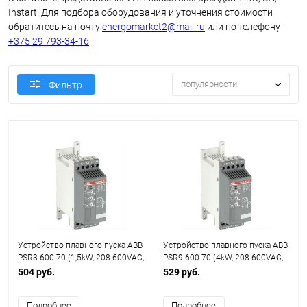
Instart. Для подбора оборудования и уточнения стоимости
обратитесь на почту
energomarket2@mail.ru
или по телефону
+375 29 793-34-16
популярности
Фильтр
Устройство плавного пуска ABB
Устройство плавного пуска ABB
PSR3-600-70 (1,5kW, 208-600VAC,
PSR9-600-70 (4kW, 208-600VAC,
3,9А, Uупр.=100-240VAC)
9А, Uупр.=100-240VAC)
504 руб.
529 руб.
Подробнее
Подробнее