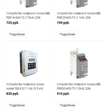
Устройство плавного пуска ABB
Устройство плавного пуска ABB
PSR16-600-70 (7,5kW, 208-
PSR25-600-70 (11kW, 208-
600VAC, 16А, Uупр.=100-
600VAC, 25А, Uупр.=100-
725 руб.
749 руб.
240VAC)
240VAC)
Подробнее
Подробнее
Устройство плавного пуска
Устройство плавного пуска ABB
Instart SSI-5.5/11-04 (5.5 kW,
PSR30-600-70 (15kW, 208-
380В, 11А)
600VAC, 30А, Uупр.=100-
830 руб.
910 руб.
240VAC)
Подробнее
Подробнее