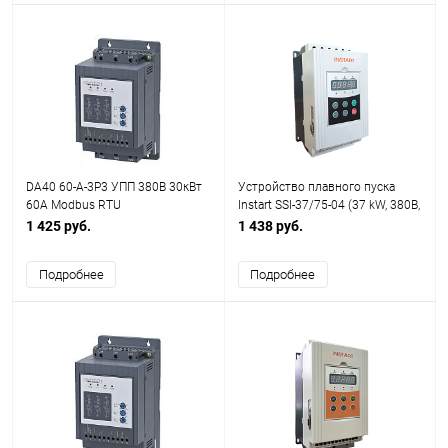
DA40 60-A-3P3 УПП 380В 30кВт
Устройство плавного пуска
60A Modbus RTU
Instart SSI-37/75-04 (37 kW, 380В,
75А)
1 425 руб.
1 438 руб.
Подробнее
Подробнее