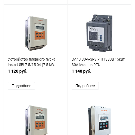
Устройство плавного пуска
DA40 30-A-3P3 УПП 380В 15кВт
Instart SBI-7.5/15-04 (7.5 kW,
30A Modbus RTU
380В, 15А)
1 120 руб.
1 148 руб.
Подробнее
Подробнее