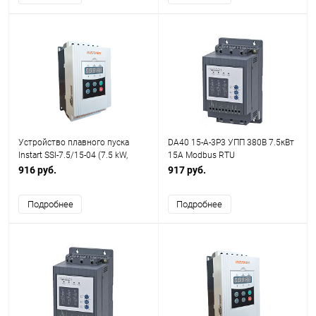
Устройство плавного пуска
DA40 15-A-3P3 УПП 380В 7.5кВт
Instart SSI-7.5/15-04 (7.5 kW,
15A Modbus RTU
380В, 15А)
916 руб.
917 руб.
Подробнее
Подробнее