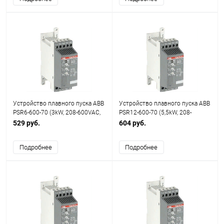
Устройство плавного пуска ABB
Устройство плавного пуска ABB
PSR6-600-70 (3kW, 208-600VAC,
PSR12-600-70 (5,5kW, 208-
6,8А, Uупр.=100-240VAC)
600VAC, 12А, Uупр.=100-
529 руб.
604 руб.
240VAC)
Подробнее
Подробнее