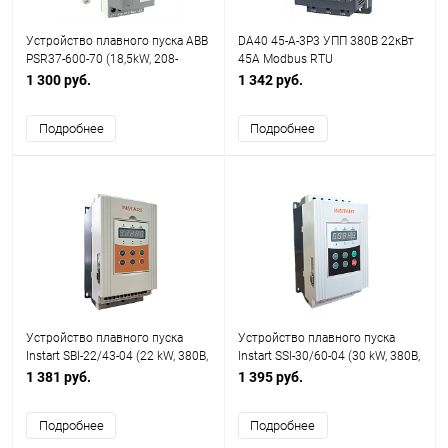
Устройство плавного пуска ABB
DA40 45-A-3P3 УПП 380В 22кВт
PSR37-600-70 (18,5kW, 208-
45A Modbus RTU
600VAC, 37А, Uупр.=100-
1 300 руб.
1 342 руб.
240VAC)
Подробнее
Подробнее
Устройство плавного пуска
Устройство плавного пуска
Instart SBI-22/43-04 (22 kW, 380В,
Instart SSI-30/60-04 (30 kW, 380В,
43А)
60А)
1 381 руб.
1 395 руб.
Подробнее
Подробнее