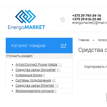
+375 29 793-34-16
+375 29 616-23-00
energomarket2@mail.r
•
Главная
Катал
Каталог товаров
Средства 
Уточнить раздел
ArmorСonnect Power Media
11
Сортировать п
Средства связи DeviceNet
31
Клеммные блоки
6
Системы подключения
42
Средства связи EtherNet
10
Формирователи сигнала
3
Фильтр