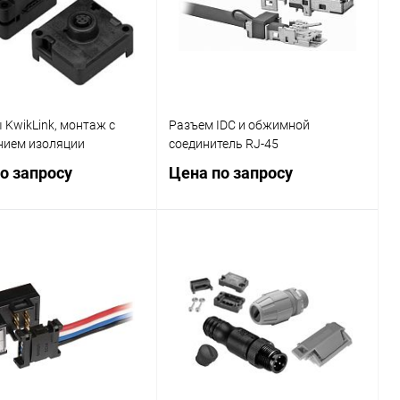
KwikLink, монтаж с
Разъем IDC и обжимной
нием изоляции
соединитель RJ-45
о запросу
Цена по запросу
Запросить цену
Запросить цену
ь в 1 клик
Сравнение
Купить в 1 клик
Сравнение
ранное
Наличие
В избранное
Наличие
уточняйте
уточняйте