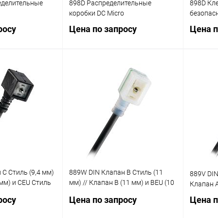
еделительные
898D Распределительные
898D Кл
коробки DC Micro
безопас
росу
Цена по запросу
Цена п
осить цену
Запросить цену
ик
Сравнение
Купить в 1 клик
Сравнение
Купит
Наличие
В избранное
Наличие
В изб
уточняйте
уточняйте
 C Стиль (9,4 мм)
889W DIN Клапан В Стиль (11
889V DIN
 мм) и CEU Стиль
мм) // Клапан B (11 мм) и BEU (10
Клапан А
мм)
росу
Цена по запросу
Цена п