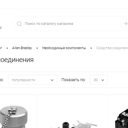
u
•
•
•
ог
Allen-Bradley
Необходимые компоненты
Средства соединен
соединения
о:
Показать по:
популярности
30