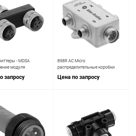
ь в 1 клик
Сравнение
Купить в 1 клик
Сравнение
ранное
Наличие
В избранное
Наличие
уточняйте
уточняйте
литтеры - MDSA
898R AC Micro
ение модуля
распределительные коробки
о запросу
Цена по запросу
Запросить цену
Запросить цену
ь в 1 клик
Сравнение
Купить в 1 клик
Сравнение
ранное
Наличие
В избранное
Наличие
уточняйте
уточняйте