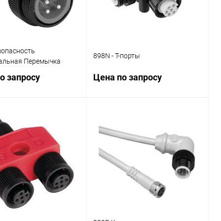
зопасность
898N - T-порты
альная Перемычка
о запросу
Цена по запросу
Запросить цену
Запросить цену
ь в 1 клик
Сравнение
Купить в 1 клик
Сравнение
ранное
Наличие
В избранное
Наличие
уточняйте
уточняйте