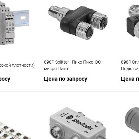
ик
Сравнение
Купить в 1 клик
Сравнение
Купит
Наличие
В избранное
Наличие
В изб
уточняйте
уточняйте
898Р Splitter - Пико Пико, DC
898R Сп
сокой плотности)
микро Пико
Подключ
росу
Цена по запросу
Цена п
осить цену
Запросить цену
ик
Сравнение
Купить в 1 клик
Сравнение
Купит
Наличие
В избранное
Наличие
В изб
уточняйте
уточняйте