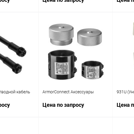
осить цену
Запросить цену
ик
Сравнение
Купить в 1 клик
Сравнение
Купит
Наличие
В избранное
Наличие
В изб
уточняйте
уточняйте
тводной кабель
ArmorConnect Аксессуары
931U (Ун
росу
Цена по запросу
Цена п
осить цену
Запросить цену