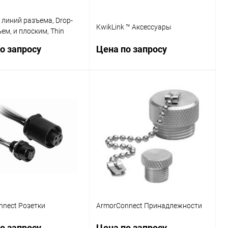
линий разъема, Drop-
KwikLink ™ Аксессуары
ъем, и плоским, Thin
 конвертер IDC
о запросу
Цена по запросу
Запросить цену
Запросить цену
ь в 1 клик
Сравнение
Купить в 1 клик
Сравнение
ранное
Наличие
В избранное
Наличие
уточняйте
уточняйте
nnect Розетки
ArmorConnect Принадлежности
о запросу
Цена по запросу