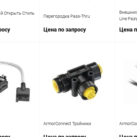
Внешних 
й Открыть Стиль
Перегородка Pass-Thru
Line Раз
Круглого
росу
Цена по запросу
Цена п
осить цену
Запросить цену
ик
Сравнение
Купить в 1 клик
Сравнение
Купит
Наличие
В избранное
Наличие
В изб
уточняйте
уточняйте
C
ArmorConnect Тройники
ArmorCo
росу
Цена по запросу
Цена п