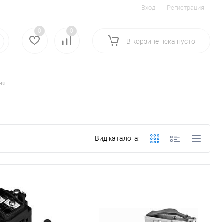
Вход
Регистрация
0
0
В корзине
пока
пусто
ия
Вид каталога: