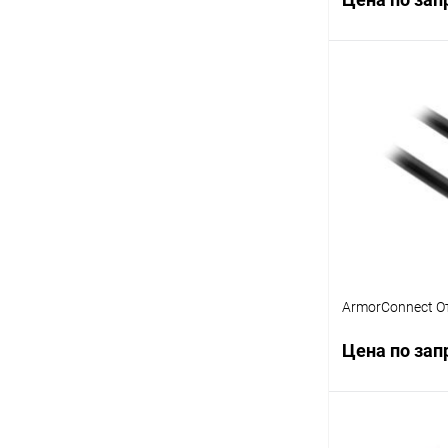
Запр
Купить в 1 кл
В избранное
ArmorConnect О
Цена по зап
Запр