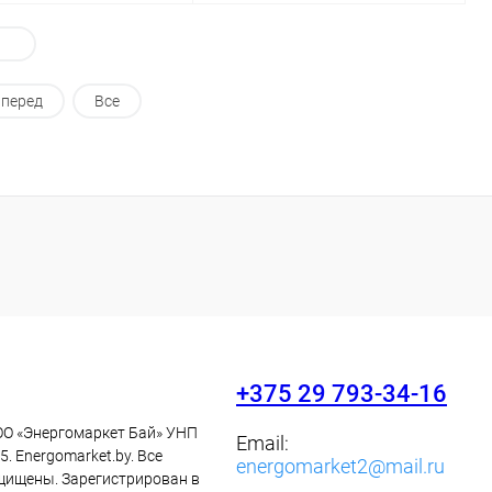
Запросить цену
Запросить цену
перед
Все
ь в 1 клик
Сравнение
Купить в 1 клик
Сравнение
ранное
Наличие
В избранное
Наличие
уточняйте
уточняйте
+375 29 793-34-16
ОО «Энергомаркет Бай» УНП
Email:
. Energomarket.by. Все
energomarket2@mail.ru
щищены. Зарегистрирован в