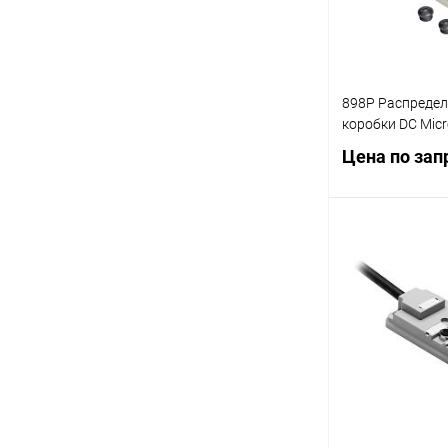
898P Распреде
коробки DC Micr
Цена по зап
Запр
Купить в 1 кл
В избранное