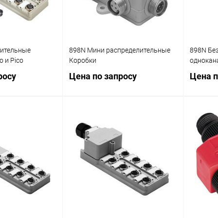
лительные
898N Мини распределительные
898N Бе
o и Pico
Коробки
однокан
росу
Цена по запросу
Цена п
осить цену
Запросить цену
ик
Сравнение
Купить в 1 клик
Сравнение
Купит
Наличие
В избранное
Наличие
В изб
уточняйте
уточняйте