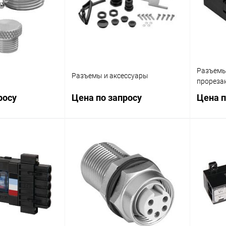
Разъемы 
Разъемы и аксессуары
прореза
росу
Цена по запросу
Цена п
осить цену
Запросить цену
ик
Сравнение
Купить в 1 клик
Сравнение
Купит
Наличие
В избранное
Наличие
В изб
уточняйте
уточняйте