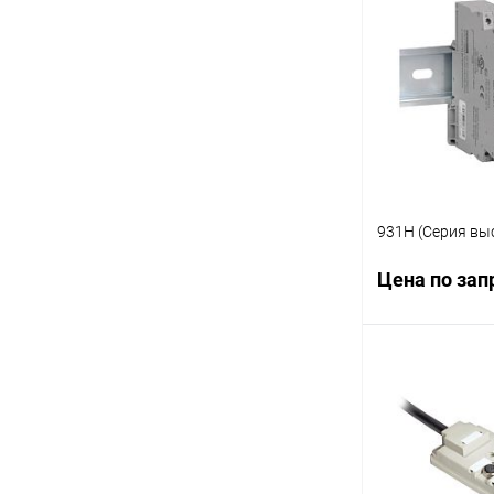
Купить в 1 кл
В избранное
931H (Серия вы
Цена по зап
Запр
Купить в 1 кл
В избранное