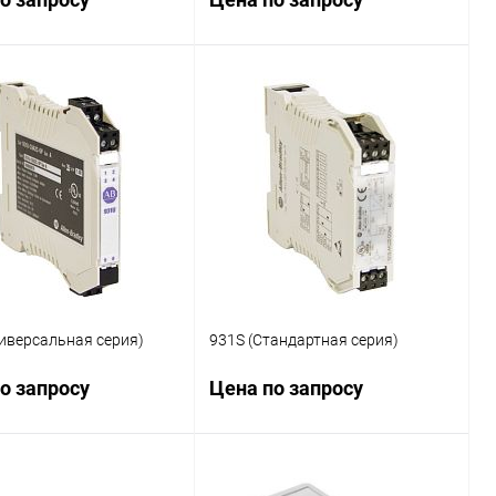
Запросить цену
Запросить цену
ь в 1 клик
Сравнение
Купить в 1 клик
Сравнение
ранное
Наличие
В избранное
Наличие
уточняйте
уточняйте
иверсальная серия)
931S (Стандартная серия)
о запросу
Цена по запросу
Запросить цену
Запросить цену