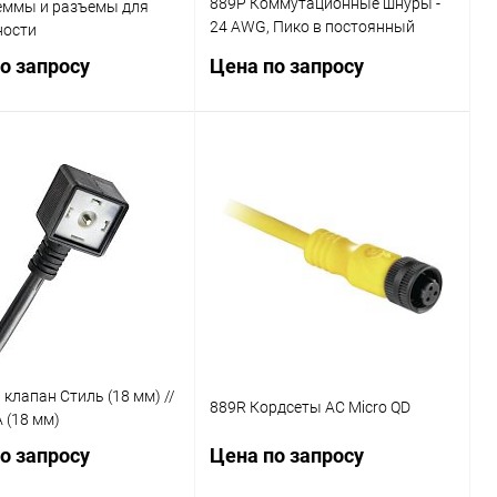
889Р Коммутационные шнуры -
еммы и разъемы для
24 AWG, Пико в постоянный
ности
Micro, ПВХ
о запросу
Цена по запросу
Запросить цену
Запросить цену
ь в 1 клик
Сравнение
Купить в 1 клик
Сравнение
ранное
Наличие
В избранное
Наличие
уточняйте
уточняйте
 клапан Стиль (18 мм) //
889R Кордсеты AC Micro QD
 (18 мм)
о запросу
Цена по запросу