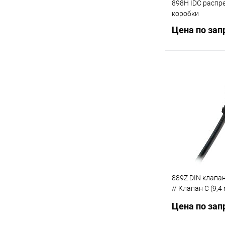
898H IDC распр
коробки
Цена по зап
Запр
Купить в 1 кл
В избранное
889Z DIN клапан
// Клапан C (9,4
(8 мм)
Цена по зап