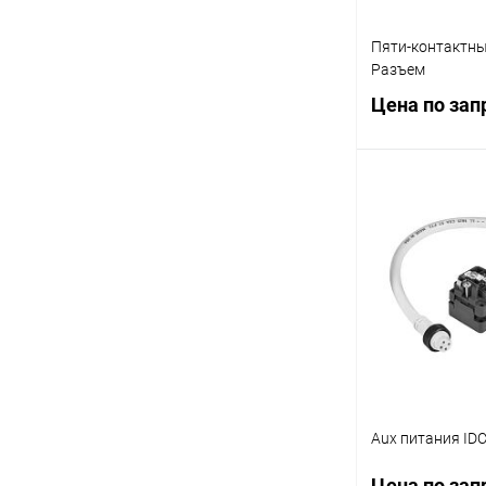
Пяти-контактны
Разъем
Цена по зап
Запр
Купить в 1 кл
В избранное
Aux питания ID
Цена по зап