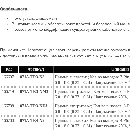
Особенности
Поле устанавливаемый
Винтовые клеммы обеспечивают простой и безопасный монт
Позволяет легко модификация существующих кабельных си
Примечание: Нержавеющая сталь версии разъем можно заказать пут
- доступны в правом углу. Замените S в кот. нет. с R (т.е. 871A-T R 
Код
Артикул
Описание
166697
871A-TR3-N3
Прямые гнездовые; Кол-во выводов: 3-Pin. 
6.0…8.0 (0.23…0.31). Напряжение: 250V, 
166719
871A-TR3-NM3
Прямые штырьковые; Кол-во выводов: 3-Pin
6.0…8.0 (0.23…0.31). Напряжение: 250V, 
166708
871A-TR3-NU3
Прямые штырьковые; Кол-во выводов: 3-Pin
6.0…8.0 (0.23…0.31). Напряжение: 250V, 
166700
871A-TR4-N2
Прямые гнездовые; Кол-во выводов: 4-Pin. 
6.0…8.0 (0.23…0.31). Напряжение: 250V, 