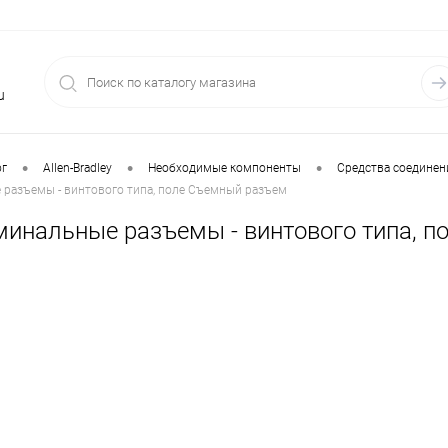
u
•
•
•
ог
Allen-Bradley
Необходимые компоненты
Средства соединен
 разъемы - винтового типа, поле Съемный разъем
рминальные разъемы - винтового типа, 