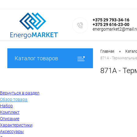
+375 29 793-34-16
+375 29 616-23-00
energomarket2@mail.r
•
Главная
Катал
Каталог товаров
871А - Терминальные
871А - Те
Вернуться в раздел
Обзор товара
Набор
Комплект
Описание
Характеристики
Аксессуары