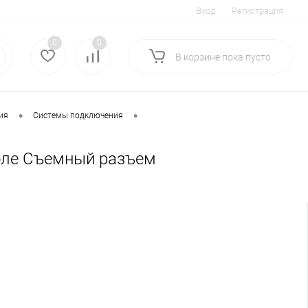
Вход
Регистрация
0
0
В корзине
пока
пусто
•
•
ия
Системы подключения
поле Съемный разъем