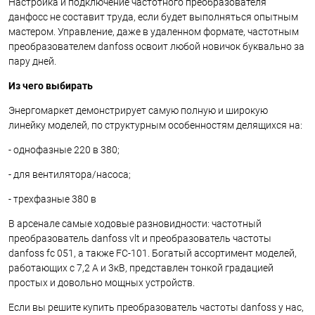
Настройка и подключение частотного преобразователя
данфосс не составит труда, если будет выполняться опытным
мастером. Управление, даже в удаленном формате, частотным
преобразователем
danfoss
освоит любой новичок буквально за
пару дней.
Из чего выбирать
Энергомаркет демонстрирует самую полную и широкую
линейку моделей, по структурным особенностям делящихся на:
- однофазные 220 в 380;
- для вентилятора/насоса;
- трехфазные 380 в
В арсенале самые ходовые разновидности:
частотный
преобразователь danfoss vlt и преобразователь частоты
danfoss fc 051, а также
FC
-101. Богатый ассортимент моделей,
работающих с 7,2 А и 3кВ, представлен тонкой градацией
простых и довольно мощных устройств.
Если вы решите купить
преобразователь частоты danfoss
у нас,