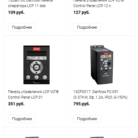
132B0100 Danfoss панель
Панель управления LCP VLT®
оператора LCP 11 без
Control Panel LCP 12 с
потенциометра
потенциометром
109 руб.
127 руб.
Подробнее
Подробнее
Панель управления LCP VLT®
132F0017: Danfoss FC-051
Control Panel LCP 31
(0.37KW, 3ф, 1.2A, IP20, G-150%)
351 руб.
795 руб.
Подробнее
Подробнее