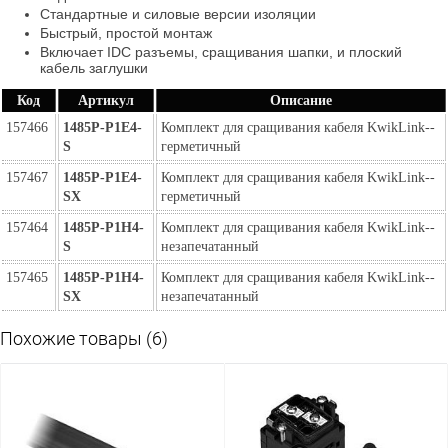
Стандартные и силовые версии изоляции
Быстрый, простой монтаж
Включает IDC разъемы, сращивания шапки, и плоский
кабель заглушки
Код
Артикул
Описание
157466
1485P-P1E4-
Комплект для сращивания кабеля KwikLink-- 
S
герметичный
157467
1485P-P1E4-
Комплект для сращивания кабеля KwikLink-- 
SX
герметичный
157464
1485P-P1H4-
Комплект для сращивания кабеля KwikLink--
S
незапечатанный
157465
1485P-P1H4-
Комплект для сращивания кабеля KwikLink--
SX
незапечатанный
Похожие товары (6)