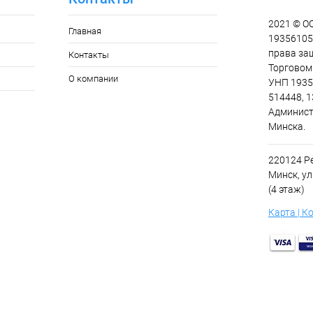
2021 © О
Главная
193561055
права за
Контакты
Торговом 
О компании
УНП 1935
514448, 1
Админист
Минска.
220124 Ре
Минск, ул
(4 этаж)
Карта | К