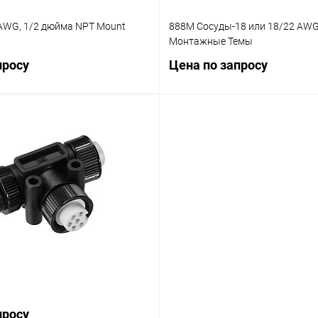
8 AWG, 1/2 дюйма NPT Mount
888M Сосуды-18 или 18/22 AWG
Монтажные Темы
просу
Цена по запросу
Запросить цену
Запросить ц
лик
Сравнение
Купить в 1 клик
Ср
Наличие уточняйте
В избранное
На
просу