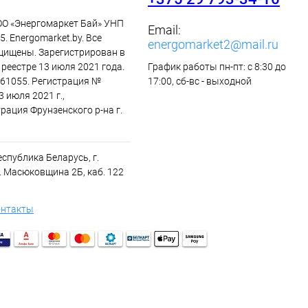
ОО «Энергомаркет Бай» УНП
Email:
. Energomarket.by. Все
energomarket2@mail.ru
щищены. Зарегистрирован в
реестре 13 июля 2021 года.
График работы пн-пт: с 8:30 до
61055. Регистрация №
17:00, сб-вс - выходной
3 июля 2021 г.,
рация Фрунзенского р-на г.
спублика Беларусь, г.
. Масюковщина 2Б, каб. 122
онтакты