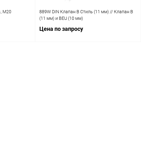
, M20
889W DIN Клапан В Стиль (11 мм) // Клапан B
(11 мм) и BEU (10 мм)
Цена по запросу
ену
Запросить цену
авнение
Купить в 1 клик
Сравнение
личие уточняйте
В избранное
Наличие уточняйте