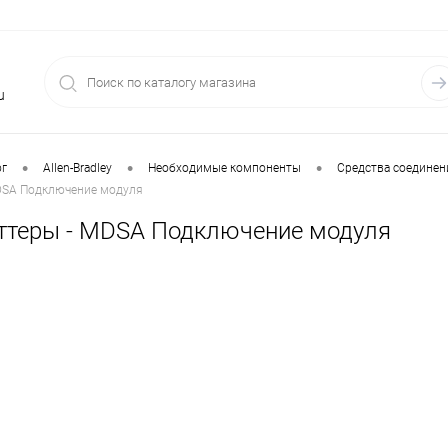
u
•
•
•
ог
Allen-Bradley
Необходимые компоненты
Средства соединен
DSA Подключение модуля
ттеры - MDSA Подключение модуля