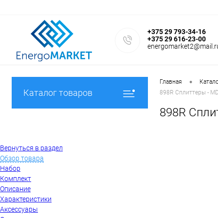
+375 29 793-34-16
+375 29 616-23-00
energomarket2@mail.r
•
Главная
Катал
Каталог товаров
898R Сплиттеры - M
898R Спли
Вернуться в раздел
Обзор товара
Набор
Комплект
Описание
Характеристики
Аксессуары