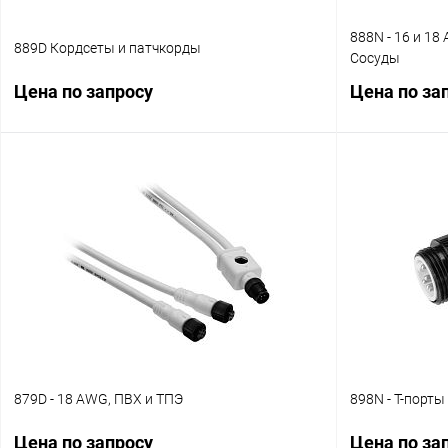
888N - 16 и 1
889D Кордсеты и патчкорды
Сосуды
Цена по запросу
Цена по за
Запросить цену
Купить в 1 клик
Сравнение
Купить в 1 к
В избранное
Наличие уточняйте
В избранное
879D - 18 AWG, ПВХ и ТПЭ
898N - T-порты
Цена по запросу
Цена по за