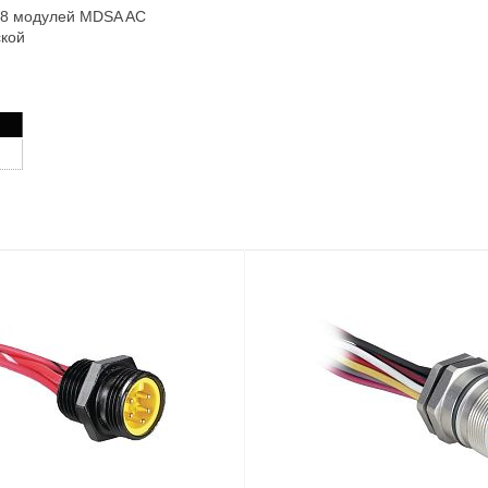
98 модулей MDSA AC
ской