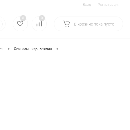
Вход
Регистрация
0
0
В корзине
пока
пусто
•
•
ия
Системы подключения