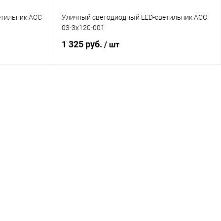
етильник АСС
Уличный светодиодный LED-светильник АСС
03-3x120-001
1 325 руб.
/ шт
В корзину
авнение
Купить в 1 клик
Сравнение
личие уточняйте
В избранное
Наличие уточняйте