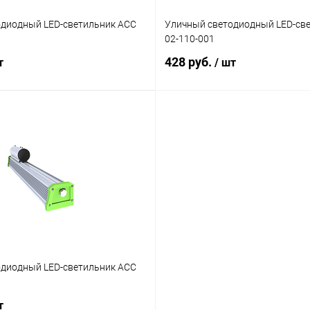
одиодный LED-светильник АСС
Уличный светодиодный LED-св
02-110-001
428 руб.
т
/ шт
В корзину
В корзину
лик
Сравнение
Купить в 1 клик
Ср
Наличие уточняйте
В избранное
На
одиодный LED-светильник АСС
т