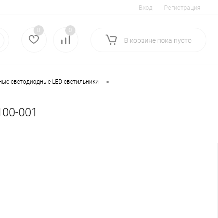
Вход
Регистрация
0
0
В корзине
пока
пусто
•
ные светодиодные LED-светильники
100-001