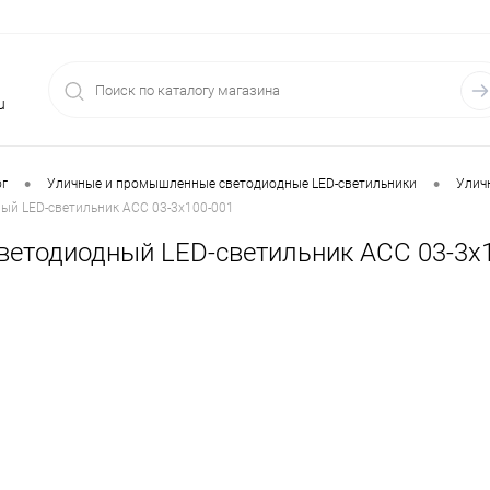
u
•
•
ог
Уличные и промышленные светодиодные LED-светильники
Улич
ый LED-светильник АСС 03-3x100-001
ветодиодный LED-светильник АСС 03-3x