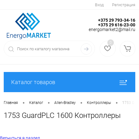
Вход
Регистрация
+375 29 793-34-16
+375 29 616-23-00
energomarket2@mail.ru
0
Каталог товаров
•
•
•
•
Главная
Каталог
Allen-Bradley
Контроллеры
1753 Gua
1753 GuardPLC 1600 Контроллеры
Вернуться в раздел