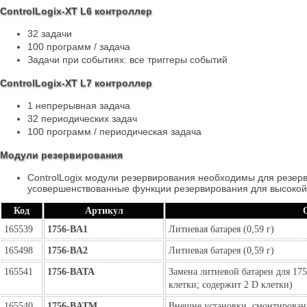
ControlLogix-XT L6 контроллер
32 задачи
100 программ / задача
Задачи при событиях: все триггеры событий
ControlLogix-XT L7 контроллер
1 непрерывная задача
32 периодических задач
100 программ / периодическая задача
Модули резервирования
ControlLogix модули резервирования необходимы для резер
усовершенствованные функции резервирования для высокой
Код
Артикул
165539
1756-BA1
Литиевая батарея (0,59 г)
165498
1756-BA2
Литиевая батарея (0,59 г)
165541
1756-BATA
Замена литиевой батареи для 17
клетки; содержит 2 D клетки)
165540
1756-BATM
Внешне установки, смонтирован