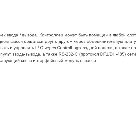
ек ввода / вывода. Контроллер может быть помещен в любой слот
одном шасси общаться друг с другом через объединительную плату
ть и управлять I / O через ControlLogix задней панели, а также по
й пульт ввода-вывода, а также RS-232-C (протокол DF1/DH-485) сети
ветствующий связи интерфейсный модуль в шасси.