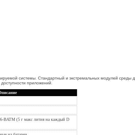
вируемой системы. Стандартный и экстремальных модулей среды до
 доступности приложений.
Описание
56-BATM (5 г макс лития на каждый D
ные на батареи