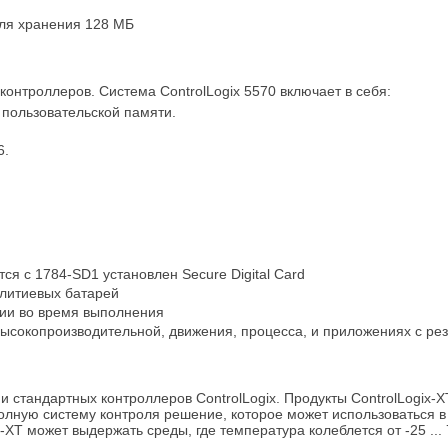
ля хранения 128 МБ
 контроллеров. Система ControlLogix 5570 включает в себя:
 пользовательской памяти.
6.
я с 1784-SD1 установлен Secure Digital Card
 литиевых батарей
ции во время выполнения
высокопроизводительной, движения, процесса, и приложениях с р
и стандартных контроллеров ControlLogix. Продукты ControlLogix-
лную систему контроля решение, которое может использоваться в сре
T может выдержать среды, где температура колеблется от -25 ... 70 