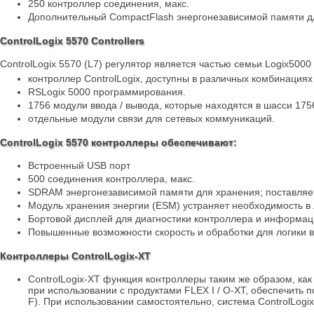
250 контроллер соединения, макс.
Дополнительный CompactFlash энергонезависимой памяти д
ControlLogix 5570 Controllers
ControlLogix 5570 (L7) регулятор является частью семьи Logix5000
контроллер ControlLogix, доступны в различных комбинациях
RSLogix 5000 программирования.
1756 модули ввода / вывода, которые находятся в шасси 175
отдельные модули связи для сетевых коммуникаций.
ControlLogix 5570 контроллеры обеспечивают:
Встроенный USB порт
500 соединения контроллера, макс.
SDRAM энергонезависимой памяти для хранения; поставляетс
Модуль хранения энергии (ESM) устраняет необходимость в
Бортовой дисплей для диагностики контроллера и информа
Повышенные возможности скорость и обработки для логики 
Контроллеры ControlLogix-XT
ControlLogix-XT функция контроллеры таким же образом, как 
при использовании с продуктами FLEX I / O-XT, обеспечить по
F). При использовании самостоятельно, система ControlLogix-X