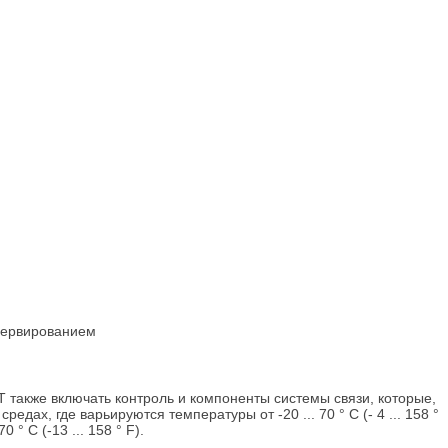
езервированием
XT также включать контроль и компоненты системы связи, которые,
дах, где варьируются температуры от -20 ... 70 ° C (- 4 ... 158 °
° C (-13 ... 158 ° F).