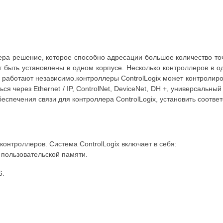
ра решение, которое способно адресации большое количество точ
ут быть установлены в одном корпусе. Несколько контроллеров в 
 работают независимо.контроллеры ControlLogix может контролирова
ся через Ethernet / IP, ControlNet, DeviceNet, DH +, универсальны
 обеспечения связи для контроллера ControlLogix, установить соот
 контроллеров. Система ControlLogix включает в себя:
 пользовательской памяти.
6.