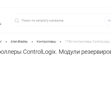
u
•
•
•
ог
Allen-Bradley
Контроллеры
1756 Контроллеры ControlLogix
роллеры ControlLogix. Модули резервиро