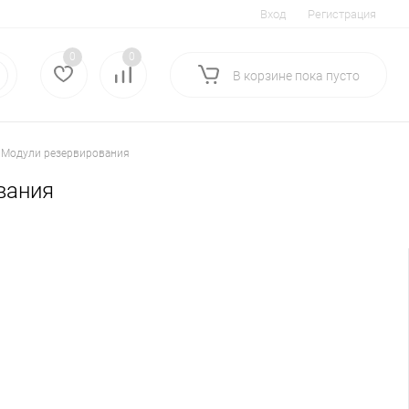
Вход
Регистрация
0
0
В корзине
пока
пусто
. Модули резервирования
вания