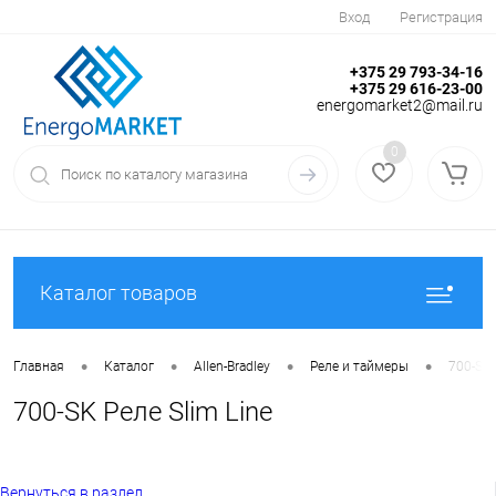
Вход
Регистрация
+375 29 793-34-16
+375 29 616-23-00
energomarket2@mail.ru
0
Каталог товаров
•
•
•
•
Главная
Каталог
Allen-Bradley
Реле и таймеры
700-SK 
700-SK Реле Slim Line
Вернуться в раздел