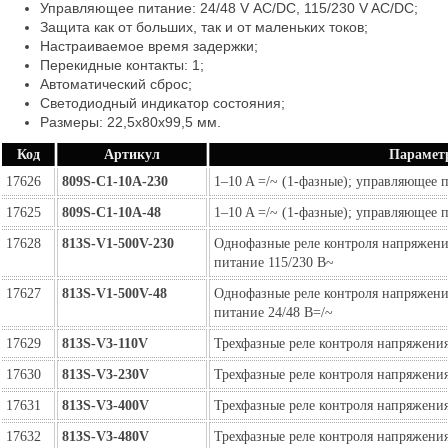
Управляющее питание: 24/48 V AC/DC, 115/230 V AC/DC;
Защита как от больших, так и от маленьких токов;
Настраиваемое время задержки;
Перекидные контакты: 1;
Автоматический сброс;
Светодиодный индикатор состояния;
Размеры: 22,5x80x99,5 мм.
Код
Артикул
Парамет
17626
809S-C1-10A-230
1–10 A =/~ (1-фазные); управляющее 
17625
809S-C1-10A-48
1–10 A =/~ (1-фазные); управляющее 
17628
813S-V1-500V-230
Однофазные реле контроля напряжени
питание 115/230 В~
17627
813S-V1-500V-48
Однофазные реле контроля напряжени
питание 24/48 В=/~
17629
813S-V3-110V
Трехфазные реле контроля напряжения
17630
813S-V3-230V
Трехфазные реле контроля напряжения
17631
813S-V3-400V
Трехфазные реле контроля напряжения
17632
813S-V3-480V
Трехфазные реле контроля напряжения