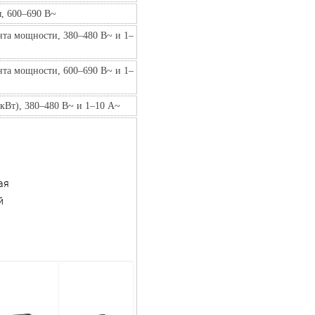
, 600–690 В~
нта мощности, 380–480 В~ и 1–
нта мощности, 600–690 В~ и 1–
кВт), 380–480 В~ и 1–10 A~
ая
й