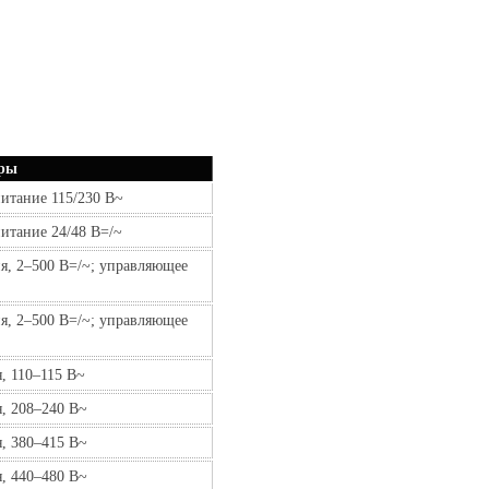
ры
питание 115/230 В~
питание 24/48 В=/~
я, 2–500 В=/~; управляющее
я, 2–500 В=/~; управляющее
, 110–115 В~
, 208–240 В~
, 380–415 В~
, 440–480 В~