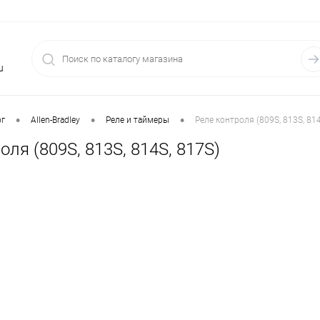
u
•
•
•
ог
Allen-Bradley
Реле и таймеры
Реле контроля (809S, 813S, 814
оля (809S, 813S, 814S, 817S)