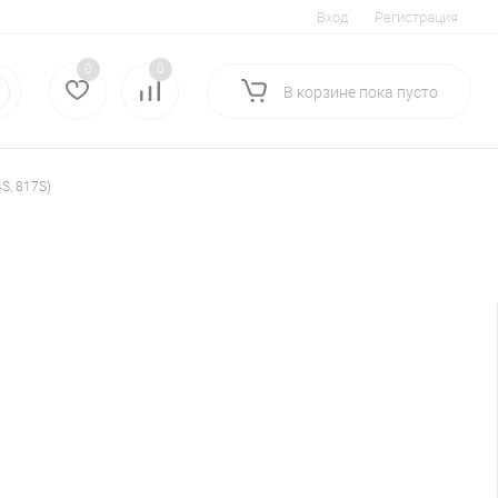
Вход
Регистрация
0
0
В корзине
пока
пусто
S, 817S)