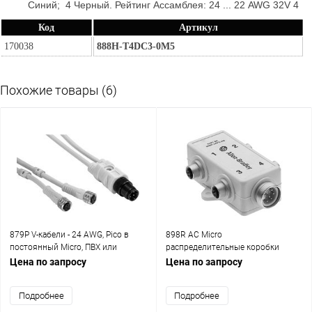
Синий; 4 Черный. Рейтинг Ассамблея: 24 ... 22 AWG 32V 4
Код
Артикул
170038
888H-T4DC3-0M5
Похожие товары (6)
879Р V-кабели - 24 AWG, Pico в
898R AC Micro
постоянный Micro, ПВХ или
распределительные коробки
полиуретан, LED и Non-LED
Цена по запросу
Цена по запросу
Подробнее
Подробнее