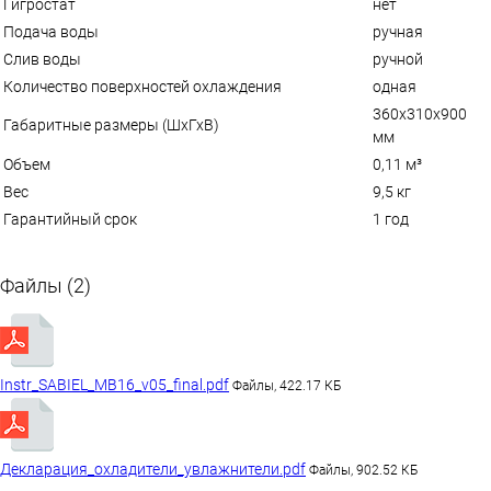
Гигростат
нет
Подача воды
ручная
Слив воды
ручной
Количество поверхностей охлаждения
одная
360х310х900
Габаритные размеры (ШхГхВ)
мм
Объем
0,11 м³
Вес
9,5 кг
Гарантийный срок
1 год
Файлы (2)
Instr_SABIEL_MB16_v05_final.pdf
Файлы, 422.17 КБ
Декларация_охладители_увлажнители.pdf
Файлы, 902.52 КБ