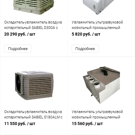
Охладитель-увлажнитель воздуха
Увлажнитель ультразвуковой
испарительный SABIEL D300A с
мобильный промышленный
нижней подачей (увлажнение 500-
SABIEL MU6 (увлажнение 50-80 м²)
20 290 руб.
/ шт
5 820 руб.
/ шт
700 м², охлаждение 250-300 м²)
Подробнее
Подробнее
Охладитель-увлажнитель воздуха
Увлажнитель ультразвуковой
испарительный SABIEL S180ALM с
мобильный промышленный
боковой подачей, LED пультом,
SABIEL MU24 (увлажнение 210-280
11 550 руб.
/ шт
15 560 руб.
/ шт
гигростатом, контроллер MODBUS
м²)