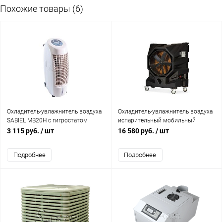
Похожие товары (6)
Охладитель-увлажнитель воздуха
Охладитель-увлажнитель воздуха
SABIEL MB20H с гигростатом
испарительный мобильный
(увлажнение до 200м²,
SABIEL MB340
3 115 руб.
/ шт
16 580 руб.
/ шт
охлаждение 25м²)
Подробнее
Подробнее