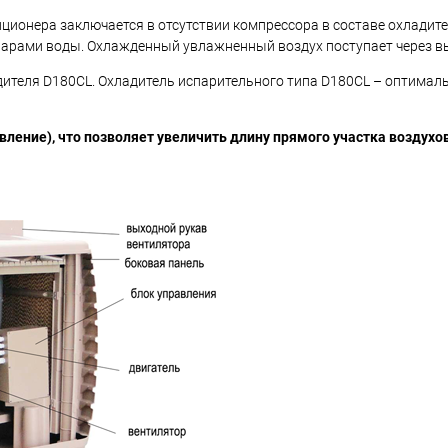
иционера заключается в отсутствии компрессора в составе охлади
 парами воды. Охлажденный увлажненный воздух поступает через в
дителя D180CL. Охладитель испарительного типа D180CL – оптима
ление), что позволяет увеличить длину прямого участка воздухов