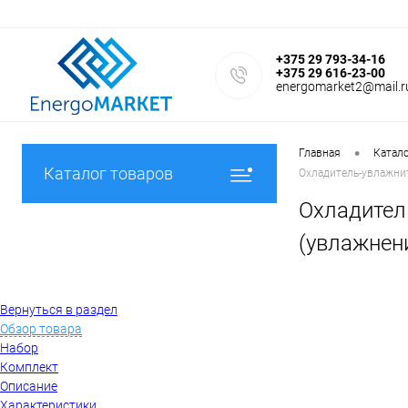
+375 29 793-34-16
+375 29 616-23-00
energomarket2@mail.r
•
Главная
Катал
Каталог товаров
Охладитель-увлажнит
Охладител
(увлажнени
Вернуться в раздел
Обзор товара
Набор
Комплект
Описание
Характеристики