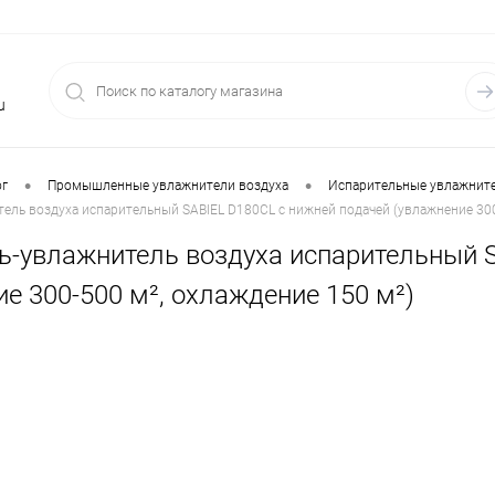
u
•
•
ог
Промышленные увлажнители воздуха
Испарительные увлажните
ель воздуха испарительный SABIEL D180CL с нижней подачей (увлажнение 300
ь-увлажнитель воздуха испарительный 
е 300-500 м², охлаждение 150 м²)