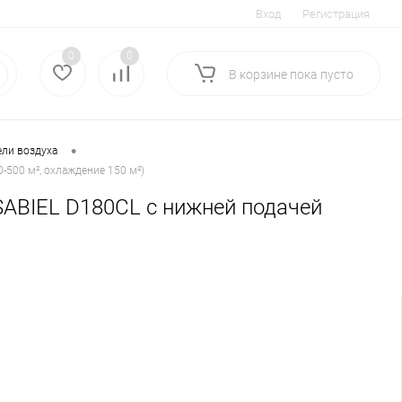
Вход
Регистрация
0
0
В корзине
пока
пусто
•
ли воздуха
-500 м², охлаждение 150 м²)
SABIEL D180CL с нижней подачей