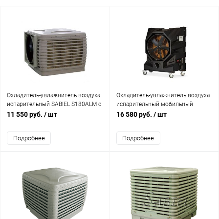
Охладитель-увлажнитель воздуха
Охладитель-увлажнитель воздуха
испарительный SABIEL S180ALM с
испарительный мобильный
боковой подачей, LED пультом,
SABIEL MB340
11 550 руб.
/ шт
16 580 руб.
/ шт
гигростатом, контроллер MODBUS
Подробнее
Подробнее