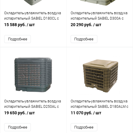
Охладитель-увлажнитель воздуха
Охладитель-увлажнитель воздуха
испарительный SABIEL D180CL с
испарительный SABIEL D300A с
нижней подачей (увлажнение 300-
нижней подачей (увлажнение 500-
15 588 руб.
/ шт
20 290 руб.
/ шт
500 м², охлаждение 150 м²)
700 м², охлаждение 250-300 м²)
Подробнее
Подробнее
Охладитель-увлажнитель воздуха
Охладитель-увлажнитель воздуха
испарительный SABIEL D250АL с
испарительный SABIEL D180ALM с
нижней подачей (увлажнение 400-
нижней подачей, LED пультом,
19 650 руб.
/ шт
11 070 руб.
/ шт
600 м², охлаждение 200-250 м²)
гигростатом, контроллер MODBUS
(увлажнение 300-500 м²,
Подробнее
Подробнее
охлаждение 150 м²)