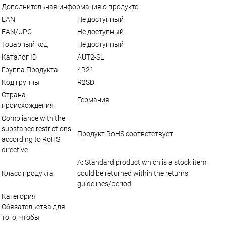
Дополнительная информация о продукте
EAN
Не доступный
EAN/UPC
Не доступный
Товарный код
Не доступный
Каталог ID
AUT2-SL
Группа Продукта
4R21
Код группы
R2SD
Страна
Германия
происхождения
Compliance with the
substance restrictions
Продукт RoHS соответствует
according to RoHS
directive
A: Standard product which is a stock item
Класс продукта
could be returned within the returns
guidelines/period.
Категория
Обязательства для
того, чтобы