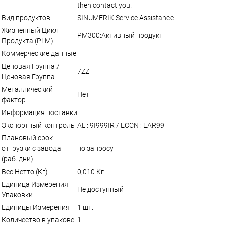
then contact you.
Вид продуктов
SINUMERIK Service Assistance
Жизненный Цикл
PM300:Активный продукт
Продукта (PLM)
Коммерческие данные
Ценовая Группа /
7ZZ
Ценовая Группа
Металлический
Нет
фактор
Информация поставки
Экспортный контроль
AL : 9I999IR / ECCN : EAR99
Плановый срок
отгрузки с завода
по запросу
(раб. дни)
Вес Нетто (Кг)
0,010 Кг
Единица Измерения
Не доступный
Упаковки
Единицы Измерения
1 шт.
Количество в упакове
1