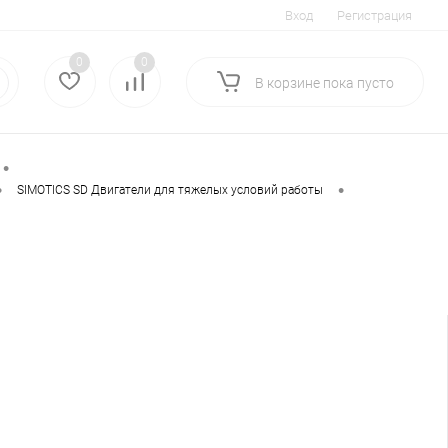
Вход
Регистрация
0
0
В корзине
пока
пусто
•
•
•
SIMOTICS SD Двигатели для тяжелых условий работы