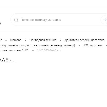
u
•
•
•
ог
Siemens
Приводная техника
Двигатели переменного тока
•
тродвигатели (стандартные промышленные двигатели)
IEC двигатели
•
тные двигатели 1LE1
1LE1603-2AA5.-....
5.-....