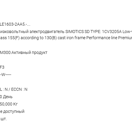
LE1603-2AA5.-....
изковольтный электродвигатель SIMOTICS SD TYPE: 1CV3205A Low-voltag
lass 155(F) according to 130(B) cast iron frame Performance line Premium
M300:Активный продукт
F3
-W-----
L : N / ECCN : N
0 День
50,000 Кг
е доступный
 шт.