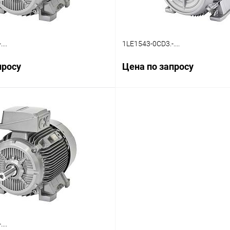
...
1LE1543-0CD3.-....
просу
Цена по запросу
Запросить цену
Запросить ц
лик
Сравнение
Купить в 1 клик
Ср
Наличие уточняйте
В избранное
На
...