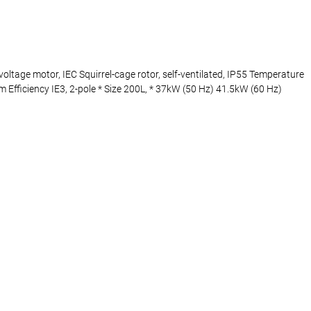
e motor, IEC Squirrel-cage rotor, self-ventilated, IP55 Temperature
 Efficiency IE3, 2-pole * Size 200L, * 37kW (50 Hz) 41.5kW (60 Hz)