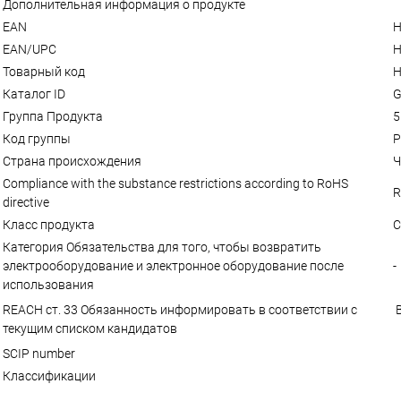
Дополнительная информация о продукте
EAN
Н
EAN/UPC
Н
Товарный код
Н
Каталог ID
G
Группа Продукта
5
Код группы
P
Страна происхождения
Ч
Compliance with the substance restrictions according to RoHS
R
directive
Класс продукта
C
Категория Обязательства для того, чтобы возвратить
электрооборудование и электронное оборудование после
-
использования
REACH ст. 33 Обязанность информировать в соответствии с
B
текущим списком кандидатов
SCIP number
Классификации