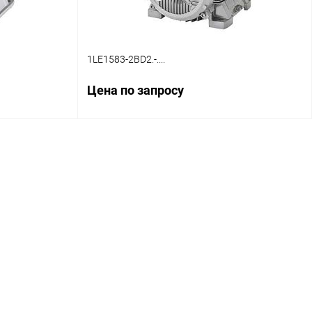
1LE1583-2BD2.-....
Цена по запросу
ену
Запросить цену
авнение
Купить в 1 клик
Сравнение
личие уточняйте
В избранное
Наличие уточняйте