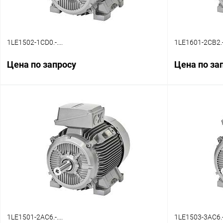
1LE1502-1CD0.-....
1LE1601-2CB2.-.
Цена по запросу
Цена по за
Запросить цену
Купить в 1 клик
Сравнение
Купить в 1 к
В избранное
Наличие уточняйте
В избранное
1LE1501-2AC6.-....
1LE1503-3AC6.-.