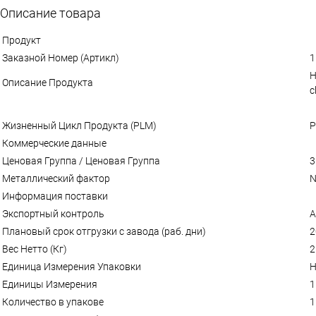
Описание товара
Продукт
Заказной Номер (Артикл)
1
Н
Описание Продукта
c
Жизненный Цикл Продукта (PLM)
P
Коммерческие данные
Ценовая Группа / Ценовая Группа
3
Металлический фактор
N
Информация поставки
Экспортный контроль
A
Плановый срок отгрузки с завода (раб. дни)
2
Вес Нетто (Кг)
2
Единица Измерения Упаковки
Н
Единицы Измерения
1
Количество в упакове
1