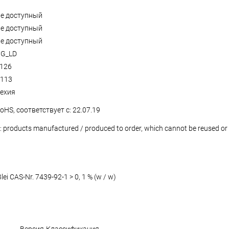
е доступный
е доступный
е доступный
G_LD
126
113
ехия
oHS, соответствует с: 22.07.19
: products manufactured / produced to order, which cannot be reused or re
lei CAS-Nr. 7439-92-1 > 0, 1 % (w / w)
Версия
Классификация