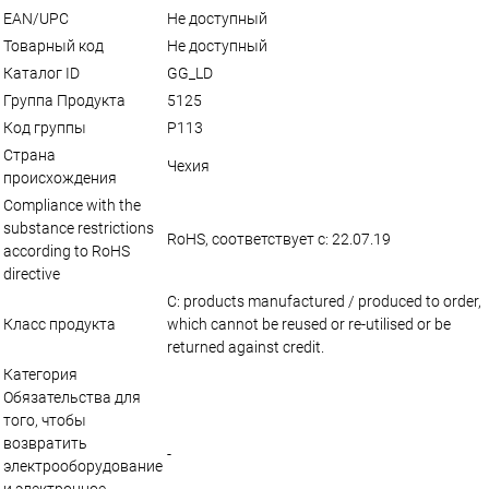
EAN/UPC
Не доступный
Товарный код
Не доступный
Каталог ID
GG_LD
Группа Продукта
5125
Код группы
P113
Страна
Чехия
происхождения
Compliance with the
substance restrictions
RoHS, соответствует с: 22.07.19
according to RoHS
directive
C: products manufactured / produced to order,
Класс продукта
which cannot be reused or re-utilised or be
returned against credit.
Категория
Обязательства для
того, чтобы
возвратить
-
электрооборудование
и электронное