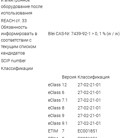
оборудование после
использования
REACH ст. 33
Обязанность
информировать в
Blei CAS-Nr. 7439-92-1 > 0, 1 % (w / w)
соответствии с
текущим списком
кандидатов
SCIP number
Классификации
Версия
Классификация
eClass
12
27-02-21-01
eClass
6
27-02-21-01
eClass
7.1
27-02-21-01
eClass
8
27-02-21-01
eClass
9
27-02-21-01
eClass
9.1
27-02-21-01
ETIM
7
EC001851