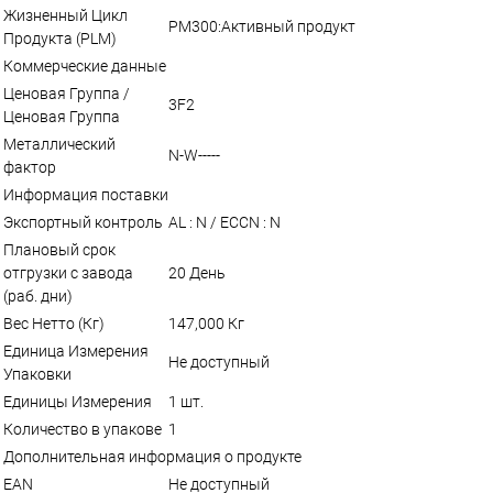
Жизненный Цикл
PM300:Активный продукт
Продукта (PLM)
Коммерческие данные
Ценовая Группа /
3F2
Ценовая Группа
Металлический
N-W-----
фактор
Информация поставки
Экспортный контроль
AL : N / ECCN : N
Плановый срок
отгрузки с завода
20 День
(раб. дни)
Вес Нетто (Кг)
147,000 Кг
Единица Измерения
Не доступный
Упаковки
Единицы Измерения
1 шт.
Количество в упакове
1
Дополнительная информация о продукте
EAN
Не доступный