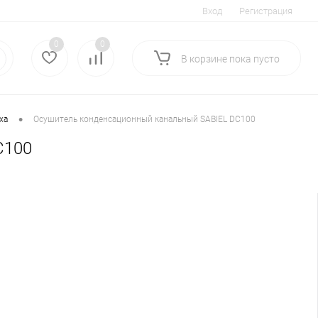
Вход
Регистрация
0
0
В корзине
пока
пусто
•
ха
Осушитель конденсационный канальный SABIEL DC100
C100