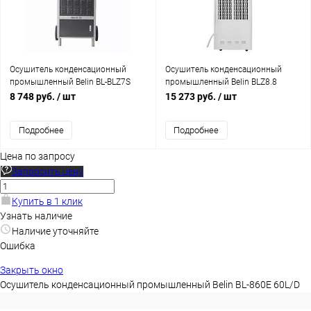
Осушитель конденсационный
Осушитель конденсационный
промышленный Belin BL-BLZ7S
промышленный Belin BLZ8.8
168L/d
212L/d
8 748 руб.
/ шт
15 273 руб.
/ шт
Подробнее
Подробнее
Цена по запросу
Запросить цену
Купить в 1 клик
Узнать наличие
Наличие уточняйте
Ошибка
Закрыть окно
Осушитель конденсационный промышленный Belin BL-860E 60L/D