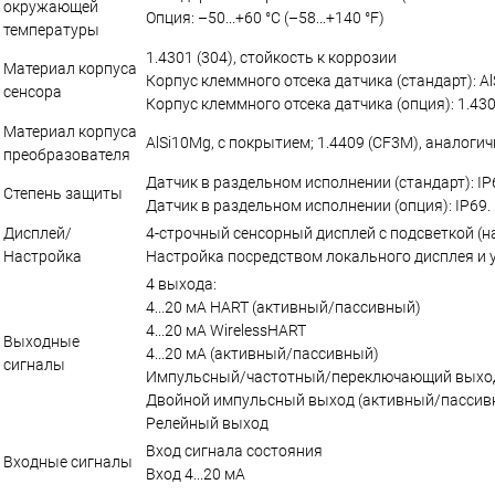
окружающей
Опция: –50...+60 °C (–58...+140 °F)
температуры
1.4301 (304), стойкость к коррозии
Материал корпуса
Корпус клеммного отсека датчика (стандарт): A
сенсора
Корпус клеммного отсека датчика (опция): 1.4301
Материал корпуса
AlSi10Mg, с покрытием; 1.4409 (CF3M), аналоги
преобразователя
Датчик в раздельном исполнении (стандарт): I
Степень защиты
Датчик в раздельном исполнении (опция): IP69
Дисплей/
4‐строчный сенсорный дисплей с подсветкой (
Настройка
Настройка посредством локального дисплея и
4 выхода:
4...20 мА HART (активный/пассивный)
4...20 мА WirelessHART
Выходные
4...20 мА (активный/пассивный)
сигналы
Импульсный/частотный/переключающий выход
Двойной импульсный выход (активный/пассив
Релейный выход
Вход сигнала состояния
Входные сигналы
Вход 4...20 мА