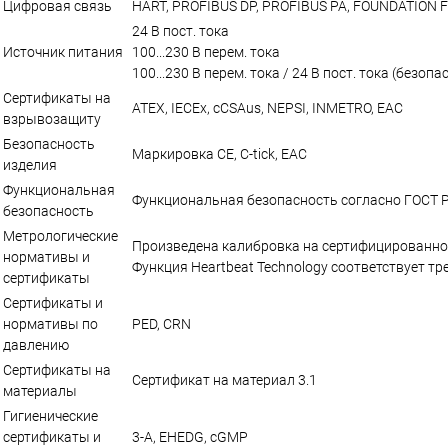
Цифровая связь
HART, PROFIBUS DP, PROFIBUS PA, FOUNDATION Fie
24 В пост. тока
Источник питания
100...230 В перем. тока
100...230 В перем. тока / 24 В пост. тока (безопа
Сертификаты на
ATEX, IECEx, cCSAus, NEPSI, INMETRO, EAC
взрывозащиту
Безопасность
Маркировка CE, C-tick, EAC
изделия
Функциональная
Функциональная безопасность согласно ГОСТ Р
безопасность
Метрологические
Произведена калибровка на сертифицированном
нормативы и
Функция Heartbeat Technology соответствует т
сертификаты
Сертификаты и
нормативы по
PED, CRN
давлению
Сертификаты на
Сертификат на материал 3.1
материалы
Гигиенические
сертификаты и
3-A, EHEDG, cGMP