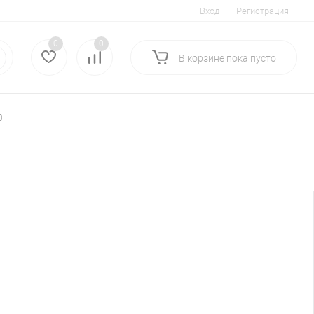
Вход
Регистрация
0
0
В корзине
пока
пусто
0