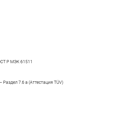
ОСТ Р МЭК 61511
 Раздел 7.6 a (Аттестация TÜV)