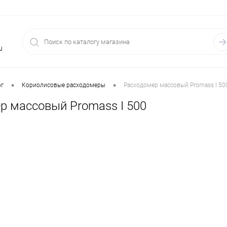
u
•
•
ог
Кориолисовые расходомеры
Расходомер массовый Promass I 50
р массовый Promass I 500