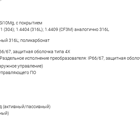
lSi10Mg, с покрытием
 (304); 1.4404 (316L); 1.4409 (CF3M) аналогично 316L
чный 316L; поликарбонат
P66/67, защитная оболочка типа 4X
. Раздельное исполнение преобразователя: IP66/67, защитная оболо
наружное управление)
 управляющего ПО
 (активный/пассивный)
ный)