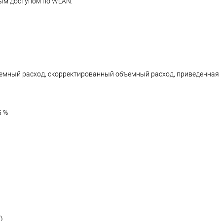
ным доступом по WLAN.
ъемный расход, скорректированный объемный расход, приведенная 
5 %
)