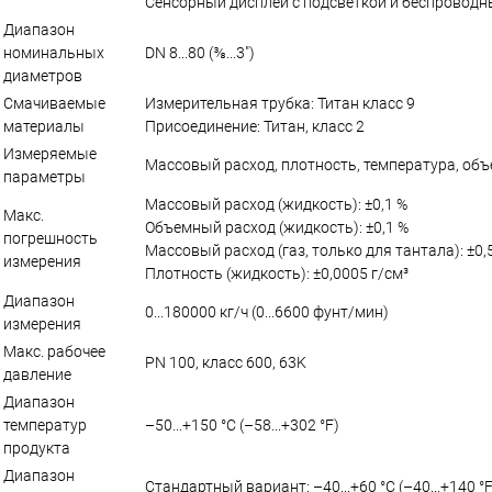
Сенсорный дисплей с подсветкой и беспровод
Диапазон
номинальных
DN 8...80 (⅜...3")
диаметров
Смачиваемые
Измерительная трубка: Титан класс 9
материалы
Присоединение: Титан, класс 2
Измеряемые
Массовый расход, плотность, температура, об
параметры
Массовый расход (жидкость): ±0,1 %
Макс.
Объемный расход (жидкость): ±0,1 %
погрешность
Массовый расход (газ, только для тантала): ±0,
измерения
Плотность (жидкость): ±0,0005 г/см³
Диапазон
0...180000 кг/ч (0...6600 фунт/мин)
измерения
Макс. рабочее
PN 100, класс 600, 63K
давление
Диапазон
температур
–50...+150 °C (–58...+302 °F)
продукта
Диапазон
Стандартный вариант: –40...+60 °C (–40...+140 °F