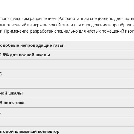
азов с высоким разрешением. Разработанная специально для чист
 выполненный из нержавеющей стали для определения и преобразо
пи. Применение: разработан специально для чистых помещений изо
подобные непроводящие газы
±0,5% для полной шкалы
С
лной шкалы
В пост. тока
А
товой клеммный коннектор