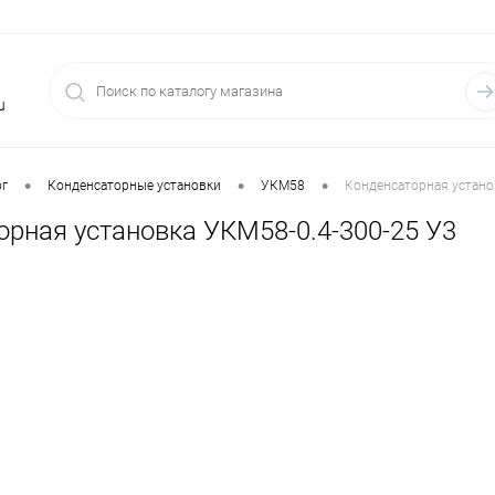
u
•
•
•
ог
Конденсаторные установки
УКМ58
Конденсаторная устано
орная установка УКМ58-0.4-300-25 У3