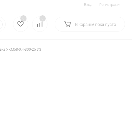
Вход
Регистрация
0
0
В корзине
пока
пусто
вка УКМ58-0.4-300-25 У3