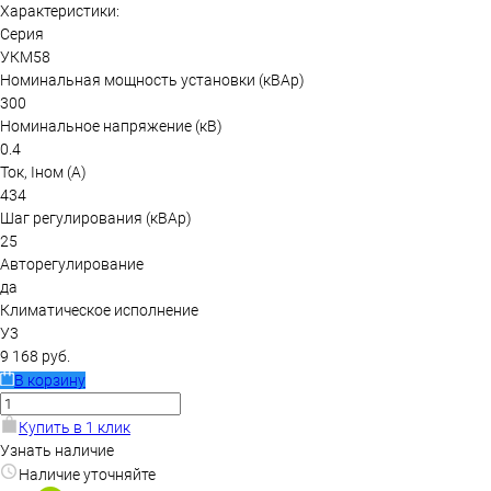
Характеристики:
Серия
УКМ58
Номинальная мощность установки (кВАр)
300
Номинальное напряжение (кВ)
0.4
Ток, Iном (А)
434
Шаг регулирования (кВАр)
25
Авторегулирование
да
Климатическое исполнение
У3
9 168 руб.
В корзину
Купить в 1 клик
Узнать наличие
Наличие уточняйте