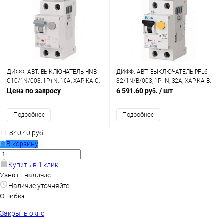
ДИФФ. АВТ. ВЫКЛЮЧАТЕЛЬ HNB-
ДИФФ. АВТ. ВЫКЛЮЧАТЕЛЬ PFL6-
C10/1N/003, 1P+N, 10A, ХАР-КА C,
32/1N/B/003, 1P+N, 32A, ХАР-КА B,
6KA, 30MA, ТИП АC, 2M
6KA, 30MA, ТИП АС, 2M
Цена по запросу
6 591.60 руб.
/ шт
Подробнее
Подробнее
11 840.40 руб.
В корзину
Купить в 1 клик
Узнать наличие
Наличие уточняйте
Ошибка
Закрыть окно