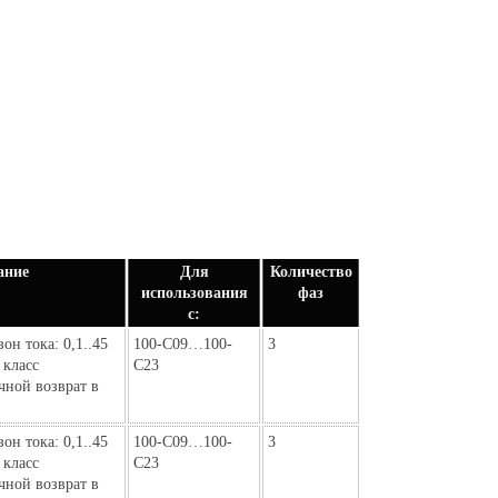
ание
Для
Количество
использования
фаз
с:
он тока: 0,1..45
100-C09…100-
3
класс
C23
чной возврат в
он тока: 0,1..45
100-C09…100-
3
класс
C23
чной возврат в