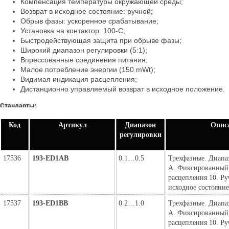
Компенсация температуры окружающей среды;
Возврат в исходное состояние: ручной;
Обрыв фазы: ускоренное срабатывание;
Установка на контактор: 100-C;
Быстродействующая защита при обрыве фазы;
Широкий диапазон регулировки (5:1);
Впрессованные соединения питания;
Малое потребление энергии (150 mWt);
Видимая индикация расцепления;
Дистанционно управляемый возврат в исходное положение.
Стандарты:
IEC/EN 60947-4-1, IEC/EN 60947-5-1, CSA 22.2 No. 14, UL 508.
Код
Артикул
Диапазон
Опис
регулировки
Сертификаты:
CE, cULus, Listed C-Tick, CCC.
17536
193-ED1AB
0.1…0.5
Трехфазные. Диапаз
А. Фиксированный 
расцепления 10. Ру
исходное состояние
17537
193-ED1BB
0.2…1.0
Трехфазные. Диапаз
А. Фиксированный 
расцепления 10. Ру