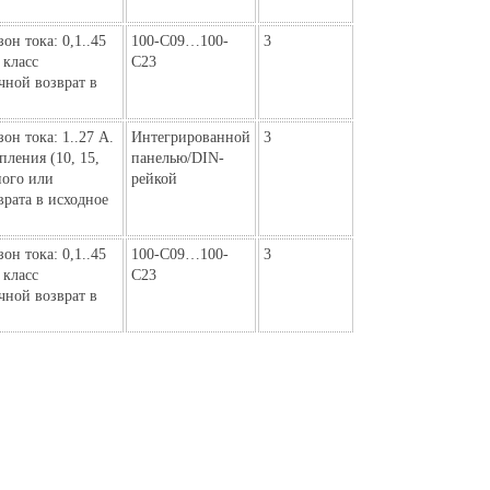
он тока: 0,1..45
100-C09…100-
3
класс
C23
чной возврат в
он тока: 1..27 А.
Интегрированной
3
пления (10, 15,
панелью/DIN-
ного или
рейкой
врата в исходное
он тока: 0,1..45
100-C09…100-
3
класс
C23
чной возврат в