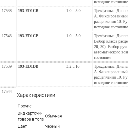
исходное состояние
17538
193-ED1CB
1.0…5.0
Трехфазные. Диапаз
А. Фиксированный 
расцепления 10. Ру
исходное состояние
17543
193-ED1CP
1.0…5.0
Трехфазные. Диапаз
Выбор класса расце
20, 30). Выбор руч
автоматческого воз
состояние
17539
193-ED1DB
3.2…16
Трехфазные. Диапаз
А. Фиксированный 
расцепления 10. Ру
исходное состояние
17544
Характеристики
Прочие
Вид карточки
Обычная
товара в топе
Цвет
Черный