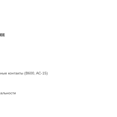
-EE
ьные контакты (B600, AC-15)
альности