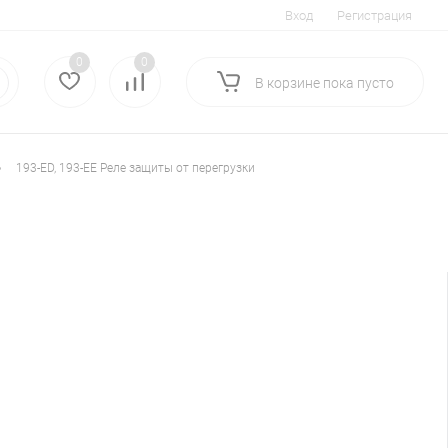
Вход
Регистрация
0
0
В корзине
пока
пусто
•
193-ED, 193-EE Реле защиты от перегрузки