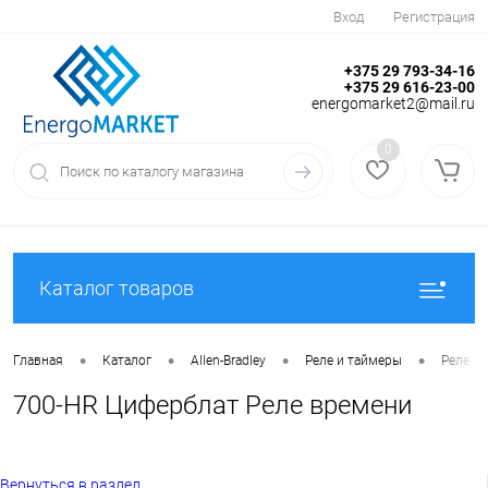
Вход
Регистрация
+375 29 793-34-16
+375 29 616-23-00
energomarket2@mail.ru
0
Каталог товаров
•
•
•
•
Главная
Каталог
Allen-Bradley
Реле и таймеры
Реле в
700-HR Циферблат Реле времени
Вернуться в раздел