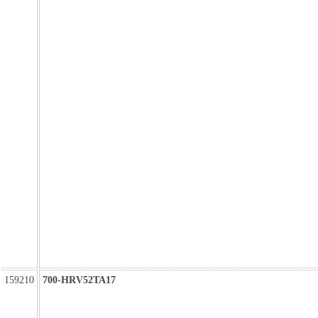
159210
700-HRV52TA17