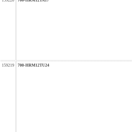
159220
700-HRM12TA17
159219
700-HRM12TU24