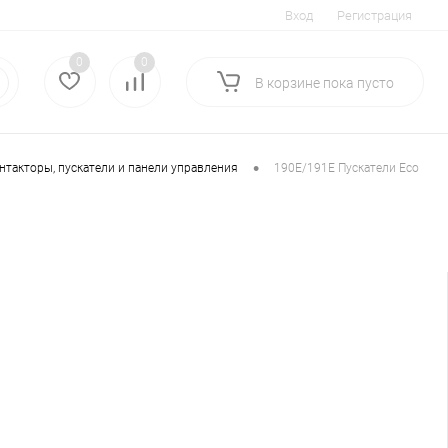
Вход
Регистрация
0
0
В корзине
пока
пусто
•
такторы, пускатели и панели управления
190E/191E Пускатели Eco