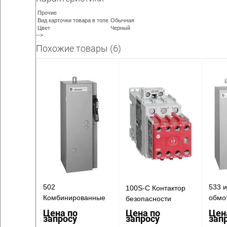
Прочие
Вид карточки товара в топе
Обычная
Цвет
Черный
-->
Похожие товары (6)
502
533 и
100S-C Контактор
Комбинированные
обмо
безопасности
контакторы с
Комб
Цена по
Цена по
Цен
запросу
запросу
зап
разъединителем
устро