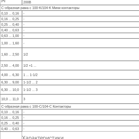
[A]
200В
С-образная рама с 100-K/104-K Мини контакторы
0,10 ... 0,16
-
0,16 ... 0,25
-
0,25 ... 0,40
-
0,40 ... 0,63
-
0,63 ... 1,00
-
1,00 ... 1,60
-
1,60 ... 2,50
1/2
2,50 ... 4,00
1/2 +1 ...
4,00 ... 6,30
1 ... 1-1/2
6,30 ... 9,00
1-1/2 ... 2
6,30 ... 10,0
1-1/2 ... 3
10,0 ... 11,0
3
С-образная рама с 100-C/104-C Контакторы
0,10 ... 0,16
-
0,16 ... 0,25
-
0,25 ... 0,40
-
0,40 ... 0,63
-
Характеристики