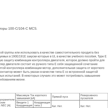
кторы 100-C/104-C MCS.
й группы или использовать в качестве самостоятельного продукта без
мых в 190E/191E закуски которые в UL в качестве учебного пособия, Type E
ную защиту комбинации контроллера двигателя, которое должно пройти для
лер двигателя состоит из ручного типа Е себя защищенной сочетание
щитой контроллера комбинации мотор, дополнительная защита от короткого
онтактор может быть указан в качестве типа E со встроенной защитой
ных испытаний. В некоторых случаях это может потребовать завышение
ребованиям жизни.
Максимум Ток короткого
Реверсивного
Прямой пуск
замыкания [кА]
пускателя
охранители
ские
Введите 1
Координация
 NEC [A]
Координация
типа 2
Кат. Нет.
Кат. Нет.