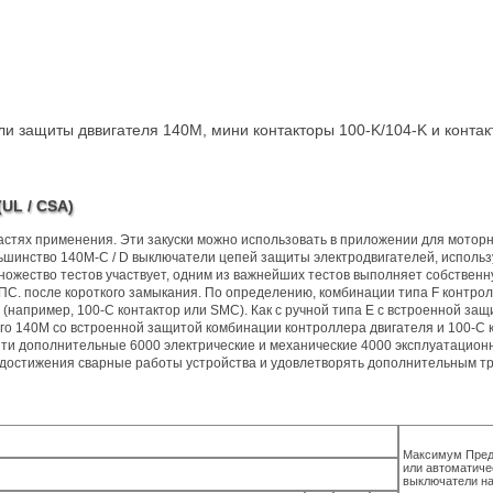
и защиты дввигателя 140M, мини контакторы 100-K/104-K и конта
UL / CSA)
стях применения. Эти закуски можно использовать в приложении для моторно
шинство 140M-C / D выключатели цепей защиты электродвигателей, используе
ножество тестов участвует, одним из важнейших тестов выполняет собствен
С. после короткого замыкания. По определению, комбинации типа F контрол
(например, 100-C контактор или SMC). Как с ручной типа E с встроенной за
го 140M со встроенной защитой комбинации контроллера двигателя и 100-C к
йти дополнительные 6000 электрические и механические 4000 эксплуатацион
 достижения сварные работы устройства и удовлетворять дополнительным т
Максимум Пред
или автоматиче
выключатели на