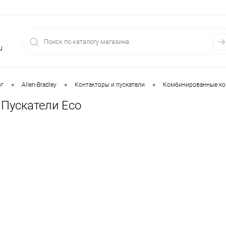
u
•
•
•
ог
Allen-Bradley
Контакторы и пускатели
Комбинированные кон
 Пускатели Eco