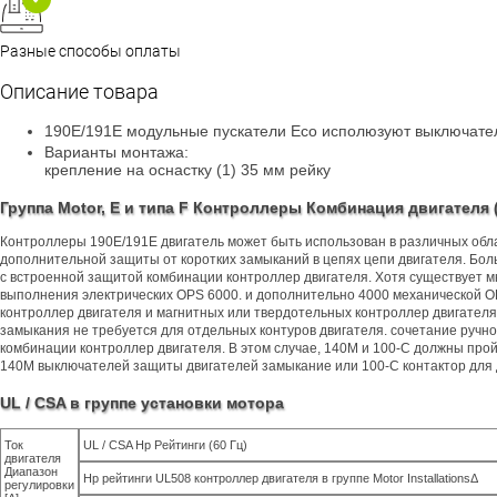
Разные способы оплаты
Описание товара
190E/191E модульные пускатели Eco исполюзуют выключател
Варианты монтажа:
крепление на оснастку (1) 35 мм рейку
Группа Motor, E и типа F Контроллеры Комбинация двигателя (
Контроллеры 190E/191E двигатель может быть использован в различных обла
дополнительной защиты от коротких замыканий в цепях цепи двигателя. Боль
с встроенной защитой комбинации контроллер двигателя. Хотя существует м
выполнения электрических OPS 6000. и дополнительно 4000 механической ОП
контроллер двигателя и магнитных или твердотельных контроллер двигателя 
замыкания не требуется для отдельных контуров двигателя. сочетание ручно
комбинации контроллер двигателя. В этом случае, 140M и 100-C должны про
140M выключателей защиты двигателей замыкание или 100-C контактор для
UL / CSA в группе установки мотора
Ток
UL / CSA Hp Рейтинги (60 Гц)
двигателя
Диапазон
Hp рейтинги UL508 контроллер двигателя в группе Motor InstallationsΔ
регулировки