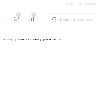
Вход
Регистрация
0
0
В корзине
пока
пусто
•
такторы, пускатели и панели управления