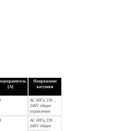
едохранитель
Напряжение
[А]
катушки
0
АС 60Гц 230…
240V общее
управление
0
АС 60Гц 230…
240V общее