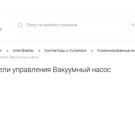
u
•
•
•
ог
Allen-Bradley
Контакторы и пускатели
Комбинированные кон
ления Вакуумный насос
ели управления Вакуумный насос