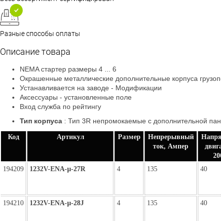
Разные способы оплаты
Описание товара
NEMA стартер размеры 4 ... 6
Окрашенные металлические дополнительные корпуса грузоп
Устанавливается на заводе - Модификации
Аксессуары - установленные поле
Вход служба по рейтингу
Тип корпуса
:
Тип 3R непромокаемые с дополнительной па
Код
Артикул
Размер
Непрерывный
Напря
ток, Ампер
двиг
20
194209
1232V-ENA-µ-27R
4
135
40
194210
1232V-ENA-µ-28J
4
135
40