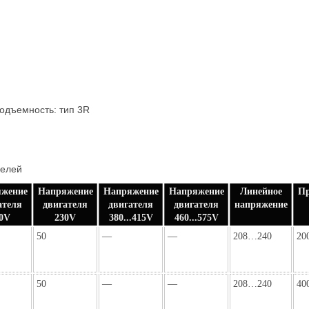
одъемность: тип 3R
нелей
жение
Напряжение
Напряжение
Напряжение
Линейное
Пр
ателя
двигателя
двигателя
двигателя
напряжение
0V
230V
380...415V
460...575V
50
—
—
208…240
20
50
—
—
208…240
40