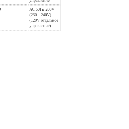
управление
0
АС 60Гц 208V
(230…240V)
(120V отдельное
управление)