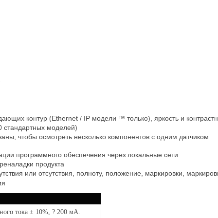
е
ющих контур (Ethernet / IP модели ™ только), яркость и контрастн
10 стандартных моделей)
заны, чтобы осмотреть несколько компонентов с одним датчиком
ации программного обеспечения через локальные сети
ереналадки продукта
ствия или отсутствия, полноту, положение, маркировки, маркиров
ия
ного тока ± 10%, ? 200 мА.