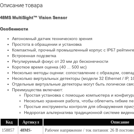
Описание товара
48MS MultiSight™ Vision Sensor
Особенности
Автономный датчик технического зрения
Простота в обращении и установка
Компактный, прочный промышленный корпус с IP67 рейтинг
Встроенная подсветка
Регулируемый фокус от 20 мм до бесконечности
Короткое время оценка (40 ... 500 мс)
Несколько методы оценки: сопоставление с образцом, совпада
Несколько виртуальных детекторы (модели 32 Ethernet / IP, 
Отдельные виртуальные детекторы могут быть логически свя
Преимущества включают:
Простая установка с помощью компьютера и конфигур
Несколько хранения работа, чтобы облегчить гибкие п
Простые инструменты контроля для обнаружения присут
Недорогая альтернатива традиционной системе виден
Код
Артикул
Описание
158857
48MS-
Рабочее напряжение / ток питания: 26 В постоян