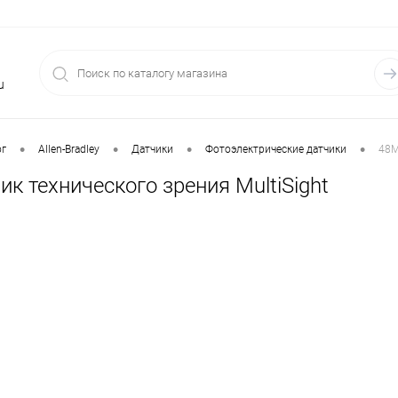
u
•
•
•
•
ог
Allen-Bradley
Датчики
Фотоэлектрические датчики
48M
к технического зрения MultiSight