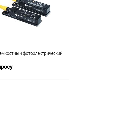
Наличие уточняйте
В избранное
На
емкостный фотоэлектрический
просу
Запросить цену
лик
Сравнение
Наличие уточняйте