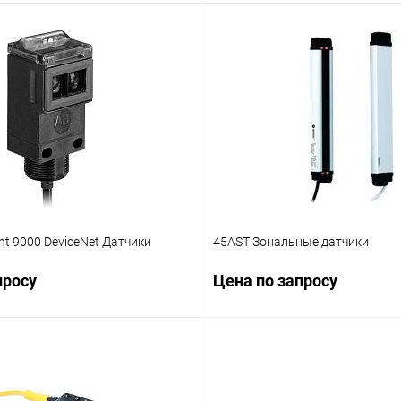
ht 9000 DeviceNet Датчики
45AST Зональные датчики
просу
Цена по запросу
Запросить цену
Запросить ц
лик
Сравнение
Купить в 1 клик
Ср