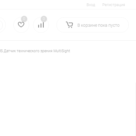
Вход
Регистрация
0
0
В корзине
пока
пусто
S Датчик технического зрения MultiSight