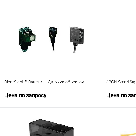
ClearSight ™ Очистить Датчики объектов
42GN SmartSig
Цена по запросу
Цена по за
Запросить цену
Купить в 1 клик
Сравнение
Купить в 1 к