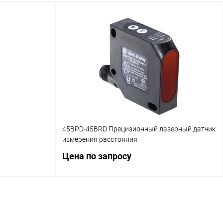
45BPD-45BRD Прецизионный лазерный датчик
измерения расстояния
Цена по запросу
ену
Запросить цену
авнение
Купить в 1 клик
Сравнение