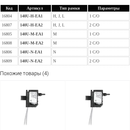
Код
Артикул
Тип рамки
Параметры
16804
140U-H-EA1
H, J, L
1 C/O
16807
140U-H-EA2
H, J, L
2 C/O
16805
140U-M-EA1
M
1 C/O
16808
140U-M-EA2
M
2 C/O
16806
140U-N-EA1
N
1 C/O
16809
140U-N-EA2
N
2 C/O
Похожие товары (4)