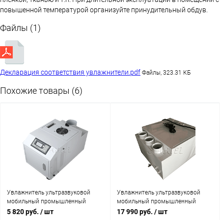
повышенной температурой организуйте принудительный обдув.
Файлы (1)
Декларация соответствия увлажнители.pdf
Файлы, 323.31 КБ
Похожие товары (6)
Увлажнитель ультразвуковой
Увлажнитель ультразвуковой
мобильный промышленный
мобильный промышленный
SABIEL MU6 (увлажнение 50-80 м²)
SABIEL MU30 (увлажнение 280-350
5 820 руб.
/ шт
17 990 руб.
/ шт
м²)