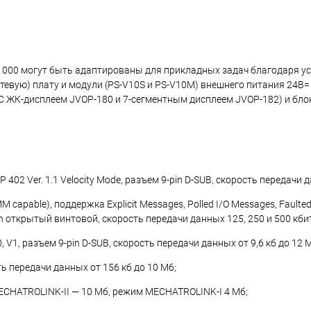
00 могут быть адаптированы для прикладных задач благодаря ус
тевую) плату и модули (PS-V10S и PS-V10M) внешнего питания 24В=
(С ЖК-дисплеем JVOP-180 и
7-сегментным
дисплеем JVOP-182) и бло
 402 Ver. 1.1 Velocity Mode, разъем
9-pin
D-SUB,
скорость передачи да
capable), поддержка Explicit Messages, Polled I/O Messages, Faulted 
n
открытый винтовой, скорость передачи данных 125, 250 и 500 кбит
, V1, разъем
9-pin
D-SUB,
скорость передачи данных от 9,6 кб до 12 
ть передачи данных от 156 кб до 10 Мб;
MECHATROLINK-II — 10 Мб, режим MECHATROLINK-I 4 Мб;