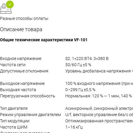
Разные способы оплаты
Описание товара
Общие технические характеристики VF-101
Входное напряжение
S2: 1×220 ВT4: 3×380 В
Частота сети
50/60 Гц ±5 %
Допустимые отклонения
Уровень дисбаланса напряжения <
Выходное напряжение
100 % входного напряжения (при 
Выходная частота
0–299 Гц ±0,5 %
Перегрузочная способность
Нормальная: 120 % — 1 мин, 140 % — 
Тип двигателя
Асинхронный, синхронный электр
Режим управления двигателем
U/f, векторное управление без/с 
Тип модуляции
Оптимизированная пространстве
Частота ШИМ
1–16 кГц