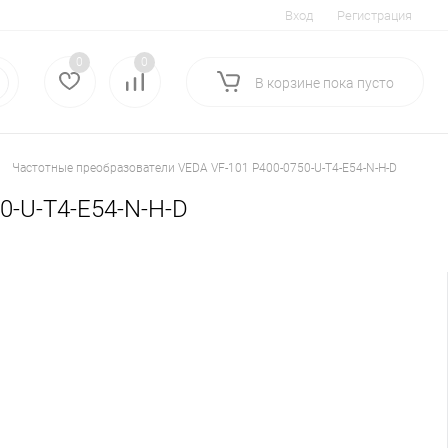
Вход
Регистрация
0
0
В корзине
пока
пусто
Частотные преобразователи VEDA VF-101 P400-0750-U-T4-E54-N-H-D
0-U-T4-E54-N-H-D