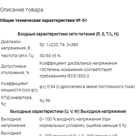
Описание товара
Общие технические характеристики VF-51
Входные характеристики сети питания (R, S, T/L, N)
Диапазон
S2: 1×220; T4: 3×380
напряжения, В
Частота сети, Гц
50/60 ±5 %
Коэффициент дисбаланса напряжения
Допустимые
<3Степень искажения соответствует
отклонения, %
требованиям IEC61800-2
Коэффициент
φ)≥ 0,94 (с дросселем в звене постоянного тока)
мощности (cos φ)≥
КПД инвертора,
%≥ 96
%≥
Выходные характеристики (U, V, W) Выходное напряжение
Выходное
0–100 % входного напряжения (при
напряжение
нормальных условиях, ошибка меньше 5 %)
Выходная
0–200 (режим VVC+),0–299 (режим U/f)