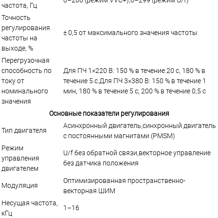
частота, Гц
Точность
регулирования
± 0,5 от максимального значения частоты
частоты на
выходе, %
Перегрузочная
способность по
Для ПЧ 1×220 В: 150 % в течение 20 с, 180 % в
току от
течение 5 с.Для ПЧ 3×380 В: 150 % в течение 1
номинального
мин, 180 % в течение 5 с, 200 % в течение 0,5 с
значения
Основные показатели регулирования
Асинхронный двигатель,синхронный двигатель
Тип двигателя
с постоянными магнитами (PMSM)
Режим
U/f без обратной связи,векторное управление
управления
без датчика положения
двигателем
Оптимизированная пространственно-
Модуляция
векторная ШИМ
Несущая частота,
1–16
кГц