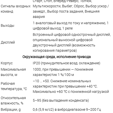
Старт, Стоп, Вперед/Реверс, Толчок,
Сигналы входных
Мультискорости, Выбег, Сброс, Выбор ускор./
команд
замедл., Выбор поста задания, Внешняя
авария
1 аналоговый выход по току и напряжению, 1
Выходы
цифровой выход, 1 реле
Встроенный цифровой однострочный дисплей,
опциональный выносной цифровой
Дисплей
двухстрочный дисплей (возможность
копирования параметров)
Окружающая среда, исполнение привода
Корпус
IP20 (принудительное возд. охлаждение)
Максимальная
1000, при превышении — понижение
высота, м
характеристик 1 %/100 м
–10 ... +50. Снижение номинальных
Рабочая
характеристик при превышении +40 °C.
температура, °С
Максимально +60 ?C с пониженной нагрузкой
Относительная
5–95 (без выпадения конденсата)
влажность, %
Вибрации, g
0,6 (5,9 м/c2) в вибродиапазоне 9–200 Гц