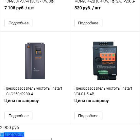
FCI-G30/P37-4 (30/37KW, 3ф,
MCI-G0.4-2B (0.4KW, 1ф, 2A, IP20, G-
60/75A, IP20, G/P-150/120)
150%)
7 108 руб.
/ шт
520 руб.
/ шт
Подробнее
Подробнее
Преобразователь частоты Instart
Преобразователь частоты Instart
LCI-G250/P280-4
VCI-G1.5-4B
Цена по запросу
Цена по запросу
Подробнее
Подробнее
2 900 руб.
В корзину