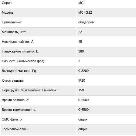
Серия:
MCI
Модель:
MCI-G22
Применение:
общепром
Мощность, кВт:
22
Номинальный ток, А:
45
Напряжение питания, В:
380
Фазность (количество фаз):
3
Выходная частота, Гц:
0-3200
Класс защиты:
IP20
Перегрузка, % в течение 1 минуты:
150
Время разгона, с:
0-6500
Время торможения, с:
0-6500
ЭМС фильтр:
опция
Тормозной блок:
опция