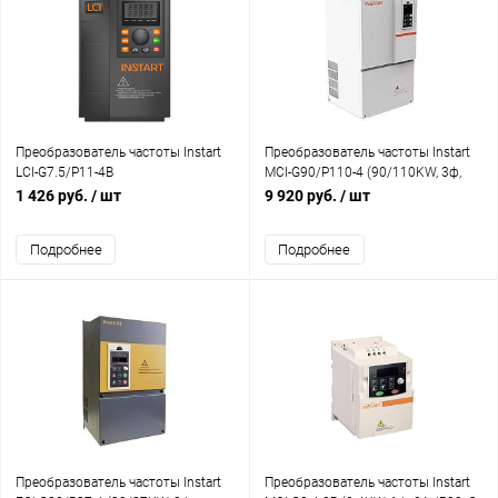
Преобразователь частоты Instart
Преобразователь частоты Instart
LCI-G7.5/P11-4B
MCI-G90/P110-4 (90/110KW, 3ф,
176/210A, IP20, G/P-150/120%)
1 426 руб.
/ шт
9 920 руб.
/ шт
Подробнее
Подробнее
Преобразователь частоты Instart
Преобразователь частоты Instart