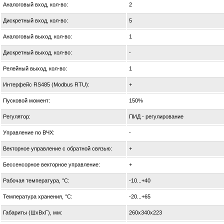
Аналоговый вход, кол-во:
2
Дискретный вход, кол-во:
5
Аналоговый выход, кол-во:
1
Дискретный выход, кол-во:
-
Релейный выход, кол-во:
1
Интерфейс RS485 (Modbus RTU):
+
Пусковой момент:
150%
Регулятор:
ПИД - регулирование
Управление по ВЧХ:
-
Векторное управление с обратной связью:
+
Бессенсорное векторное управление:
+
Рабочая температура, °С:
-10...+40
Температура хранения, °С:
-20...+65
Габариты (ШхВхГ), мм:
260х340х223