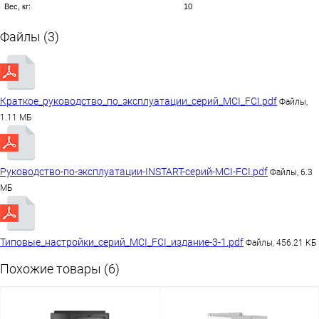
Вес, кг:
10
Файлы (3)
Краткое_руководство_по_эксплуатации_серий_MCI_FCI.pdf
Файлы,
1.11 МБ
Руководство-по-эксплуатации-INSTART-серий-MCI-FCI.pdf
Файлы, 6.3
МБ
Типовые_настройки_серий_MCI_FCI_издание-3-1.pdf
Файлы, 456.21 КБ
Похожие товары (6)