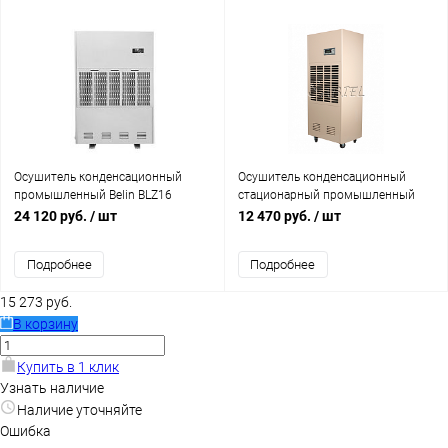
Осушитель конденсационный
Осушитель конденсационный
промышленный Belin BLZ16
стационарный промышленный
384L/d
SABIEL DP170
24 120 руб.
/ шт
12 470 руб.
/ шт
Подробнее
Подробнее
15 273 руб.
В корзину
Купить в 1 клик
Узнать наличие
Наличие уточняйте
Ошибка