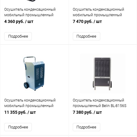
Осушитель конденсационный
Осушитель конденсационный
мобильный промышленный
мобильный промышленный
SABIEL DB50
SABIEL DB130B с баком
4 360 руб.
/ шт
7 470 руб.
/ шт
Подробнее
Подробнее
Осушитель конденсационный
Осушитель конденсационный
мобильный промышленный
промышленный Belin BL-8156S
SABIEL DB150P с дренажной
156L/d
11 355 руб.
/ шт
7 380 руб.
/ шт
помпой
Подробнее
Подробнее