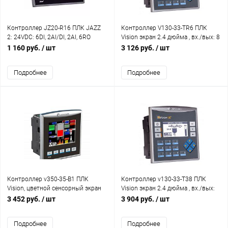
Контроллер JZ20-R16 ПЛК JAZZ
Контроллер V130-33-TR6 ПЛК
2: 24VDC: 6DI, 2AI/DI, 2AI, 6RO
Vision экран 2.4 дюйма , вх./вых: 8
Unitronics
DI, 6 AI, 6 RO, 2 PTO HighSpeed
1 160 руб.
/ шт
3 126 руб.
/ шт
Unitronics
Подробнее
Подробнее
Контроллер v350-35-B1 ПЛК
Контроллер v130-33-T38 ПЛК
Vision, цветной сенсорный экран
Vision экран 2.4 дюйма , вх./вых:
3,5”, 5 клавиш, без вх./вых
20 DI, 2 AI/DI, 16 TO Unitronics
3 452 руб.
/ шт
3 904 руб.
/ шт
Unitronics
Подробнее
Подробнее