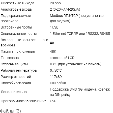
Дискретные выхода
20 pnp
Аналоговые входа
2 (0-20мА/4-20мА)
Поддерживаемые
Modbus RTU/TCP (при установке
протокола
доп.модуля)
Встроенные порты
1USB
Опциональные порты
1 Ethernet TCP/IP или 1RS232/RS485
Встроенные часы реального
да
времени:
Память приложения
48К
Тип экрана
текстовый LCD
Степень защиты
IP65 (при установке на панель)
Рабочая температура
0…50°С
Размер отверстий
117х89
Способ крепления
DIN рейка
Поддержка SMS, 3G модема, крепеж
Дополнительно:
на DIN рейку
Программное обеспечение:
U90
Файлы (3)