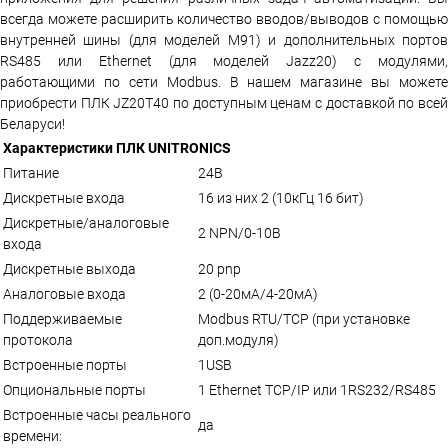
всегда можете расширить количество вводов/выводов с помощью
внутренней шины (для моделей M91) и дополнительных портов
RS485 или Ethernet (для моделей Jazz20) с модулями,
работающими по сети Modbus. В нашем магазине вы можете
приобрести ПЛК JZ20T40 по доступным ценам с доставкой по всей
Беларуси!
Характеристики ПЛК UNITRONICS
Питание
24В
Дискретные входа
16 из них 2 (10кГц 16 бит)
Дискретные/аналоговые
2 NPN/0-10В
входа
Дискретные выхода
20 pnp
Аналоговые входа
2 (0-20мА/4-20мА)
Поддерживаемые
Modbus RTU/TCP (при установке
протокола
доп.модуля)
Встроенные порты
1USB
Опциональные порты
1 Ethernet TCP/IP или 1RS232/RS485
Встроенные часы реального
да
времени: