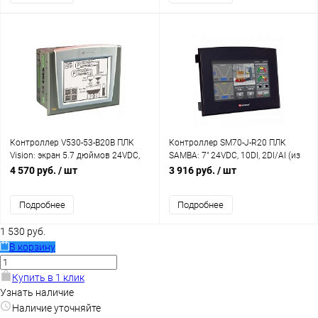
Контроллер V530-53-B20B ПЛК
Контроллер SM70-J-R20 ПЛК
Vision: экран 5.7 дюймов 24VDC,
SAMBA: 7" 24VDC, 10DI, 2DI/AI (из
TFT (320X240), CAN, 2 RS232/485
них 1HS/Энкодер), 8RO Unitronics
4 570 руб.
/ шт
3 916 руб.
/ шт
Unitronics
Подробнее
Подробнее
1 530 руб.
В корзину
Купить в 1 клик
Узнать наличие
Наличие уточняйте