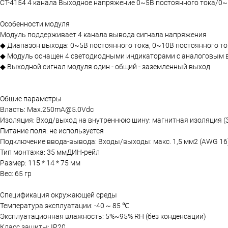
CT-4154 4 канала Выходное напряжение 0~5В постоянного тока/0~1
Особенности модуля
Модуль поддерживает 4 канала вывода сигнала напряжения
◆ Диапазон выхода: 0~5В постоянного тока, 0~10В постоянного тока
◆ Модуль оснащен 4 светодиодными индикаторами с аналоговым
◆ Выходной сигнал модуля один - общий - заземленный выход
Общие параметры
Власть: Max.250mA@5.0Vdc
Изоляция: Вход/выход на внутреннюю шину: магнитная изоляция (
Питание поля: не используется
Подключение ввода-вывода: Входы/выходы: макс. 1,5 мм2 (AWG 16
Тип монтажа: 35 ммДИН-рейл
Размер: 115 * 14 * 75 мм
Вес: 65 гр
Спецификация окружающей среды
Температура эксплуатации: -40 ~ 85 ℃
Эксплуатационная влажность: 5%~95% RH (без конденсации)
Класс защиты: IP20