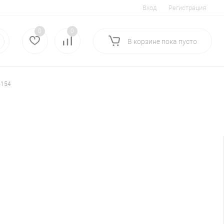
Вход
Регистрация
0
0
В корзине
пока
пусто
4154