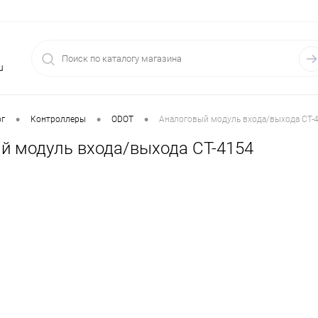
u
•
•
•
ог
Контроллеры
ODOT
Аналоговый модуль входа/выхода CT-
й модуль входа/выхода CT-4154