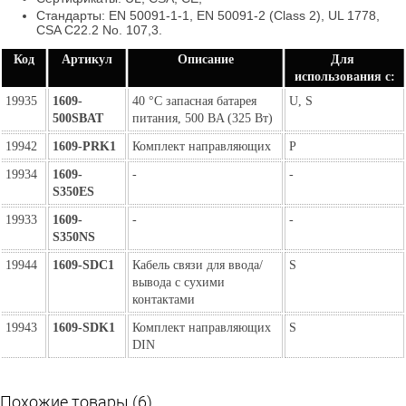
Стандарты: EN 50091-1-1, EN 50091-2 (Class 2), UL 1778,
CSA C22.2 No. 107,3.
Код
Артикул
Описание
Для 
использования с:
19935
1609-
40 °C запасная батарея 
U, S
500SBAT
питания, 500 ВA (325 Вт)
19942
1609-PRK1
Комплект направляющих
P
19934
1609-
-
-
S350ES
19933
1609-
-
-
S350NS
19944
1609-SDC1
Кабель связи для ввода/
S
вывода с сухими 
контактами
19943
1609-SDK1
Комплект направляющих 
S
DIN
Похожие товары (6)