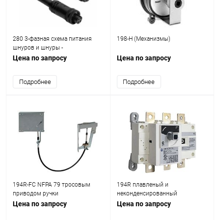
280 3-фазная схема питания
198-H (Механизмы)
шнуров и шнуры -
магистральный кабель
Цена по запросу
Цена по запросу
Подробнее
Подробнее
194R-FC NFPA 79 тросовым
194R плавленый и
приводом ручки
неконденсированный
Переключатель Отсоедините
Цена по запросу
Цена по запросу