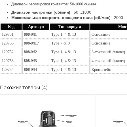
Диапазон регулировки контактов: 50-1000 об/мин.
Диапазон настройки (об/мин)
:
50…1000
Максимальная скорость вращения вала (об/мин)
:
2000
Код
Артикул
Тип корпуса
Мон
129751
808-M1
Type 1, 4 & 13
Основание
129755
808-M17
Type 7 & 9
Основание
129752
808-M2
Type 1, 4 & 13
3-точечный фланец
129753
808-M3
Type 1, 4 & 13
4-точечный фланец
129754
808-M4
Type 1, 4 & 13
Кронштейн
Похожие товары (4)