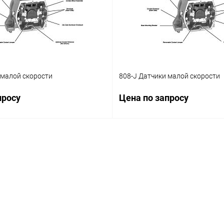
 малой скорости
808-J Датчики малой скорости
просу
Цена по запросу
Запросить цену
Запросить ц
лик
Сравнение
Купить в 1 клик
Ср
Наличие уточняйте
В избранное
На