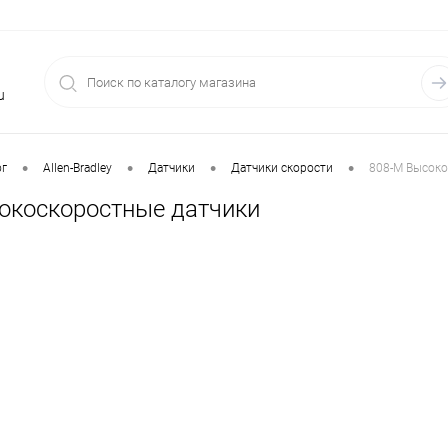
u
•
•
•
•
ог
Allen-Bradley
Датчики
Датчики скорости
808-M Высоко
окоскоростные датчики